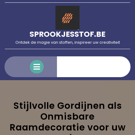
Skip
to
content
SPROOKJESSTOF.BE
Ontdek de magie van stoffen, inspireer uw creativiteit
Open
Menu
Stijlvolle Gordijnen als
Onmisbare
Raamdecoratie voor uw