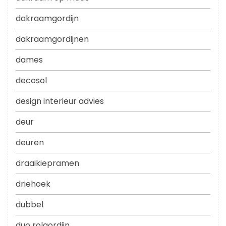
dakraamgordijn
dakraamgordijnen
dames
decosol
design interieur advies
deur
deuren
draaikiepramen
driehoek
dubbel
duo rolgordijn