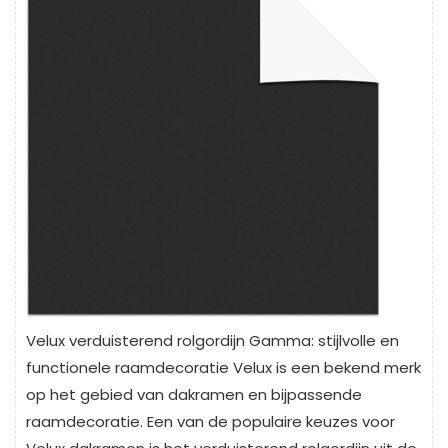
Velux verduisterend rolgordijn Gamma: stijlvolle en
functionele raamdecoratie Velux is een bekend merk
op het gebied van dakramen en bijpassende
raamdecoratie. Een van de populaire keuzes voor