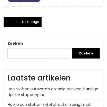
More
Berichten
Page
1
Next page
paginering
Zoeken
Zoeken
Laatste artikelen
Hoe stoffen autozetels grondig reinigen: handige
tips en stappenplan
Hoe je een stoffen zetel effectief reinigt met