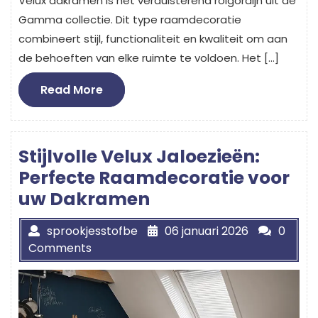
Velux dakramen is het verduisterend rolgordijn uit de
Gamma collectie. Dit type raamdecoratie
combineert stijl, functionaliteit en kwaliteit om aan
de behoeften van elke ruimte te voldoen. Het […]
Read
Read More
More
Stijlvolle Velux Jaloezieën:
Perfecte Raamdecoratie voor
uw Dakramen
sprookjesstofbe
06 januari 2026
0
Comments