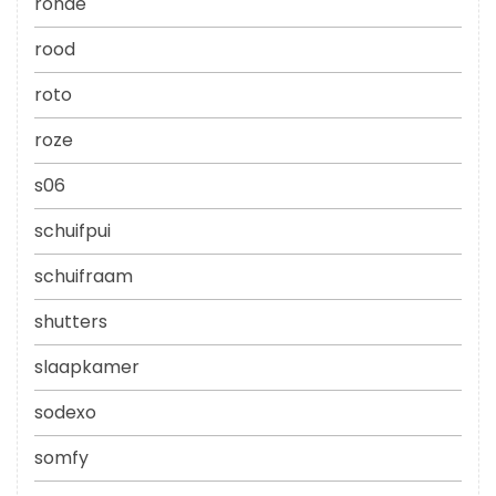
ronde
rood
roto
roze
s06
schuifpui
schuifraam
shutters
slaapkamer
sodexo
somfy