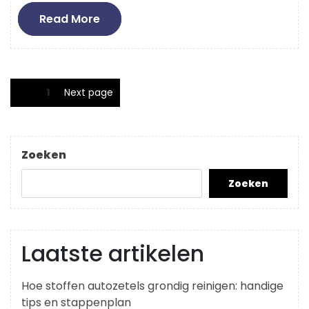
Read
Read More
More
Berichten
Page
1
Next page
paginering
Zoeken
Zoeken
Laatste artikelen
Hoe stoffen autozetels grondig reinigen: handige
tips en stappenplan