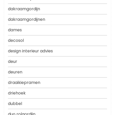
dakraamgordijn
dakraamgordijnen
dames
decosol
design interieur advies
deur
deuren
draaikiepramen
driehoek
dubbel
duo rolgordijn