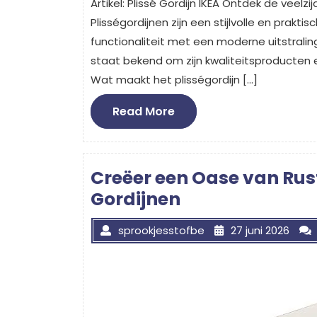
Artikel: Plissé Gordijn IKEA Ontdek de veelzi
Plisségordijnen zijn een stijlvolle en prakti
functionaliteit met een moderne uitstralin
staat bekend om zijn kwaliteitsproducten e
Wat maakt het plisségordijn […]
Read
Read More
More
Creëer een Oase van Rus
Gordijnen
sprookjesstofbe
27 juni 2026