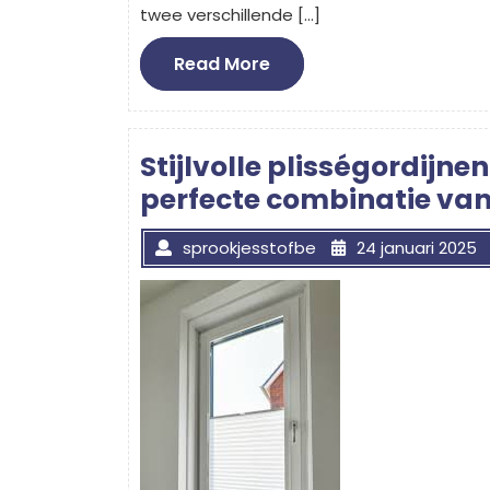
twee verschillende […]
Read
Read More
More
Stijlvolle plisségordijn
perfecte combinatie van 
sprookjesstofbe
24 januari 2025