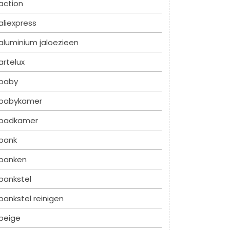
action
aliexpress
aluminium jaloezieen
artelux
baby
babykamer
badkamer
bank
banken
bankstel
bankstel reinigen
beige