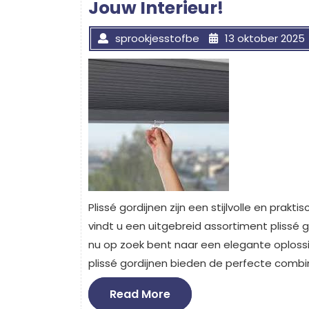
Jouw Interieur!
sprookjesstofbe
13 oktober 2025
Plissé gordijnen zijn een stijlvolle en prak
vindt u een uitgebreid assortiment plissé gor
nu op zoek bent naar een elegante oploss
plissé gordijnen bieden de perfecte combina
Read
Read More