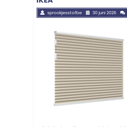
IKEA
sprookjesstofbe
30 juni 2026