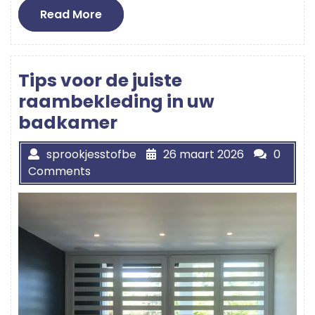
Read
Read More
More
Tips voor de juiste
raambekleding in uw
badkamer
sprookjesstofbe
26 maart 2026
0
Comments