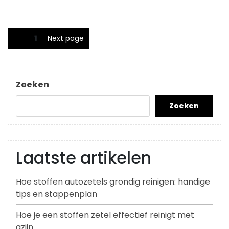
Berichten
Page
1
Next page
paginering
Zoeken
Zoeken
Laatste artikelen
Hoe stoffen autozetels grondig reinigen: handige
tips en stappenplan
Hoe je een stoffen zetel effectief reinigt met
azijn