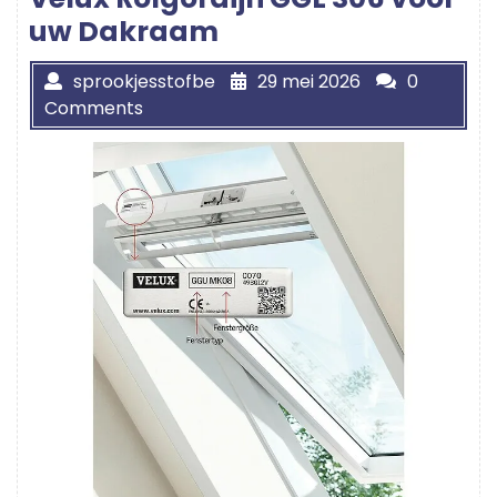
uw Dakraam
sprookjesstofbe
29 mei 2026
0
Comments