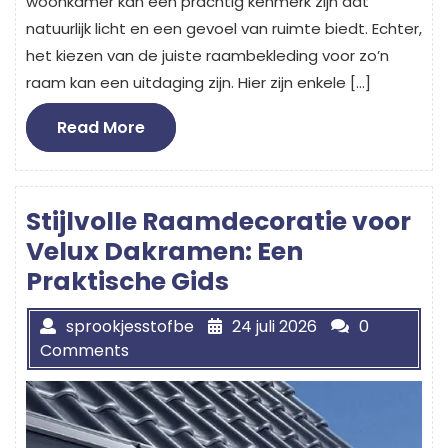
woonkamer kan een prachtig kenmerk zijn dat
natuurlijk licht en een gevoel van ruimte biedt. Echter,
het kiezen van de juiste raambekleding voor zo’n
raam kan een uitdaging zijn. Hier zijn enkele […]
Read
Read More
More
Stijlvolle Raamdecoratie voor
Velux Dakramen: Een
Praktische Gids
sprookjesstofbe
24 juli 2026
0
Comments