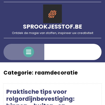
Skip
to
content
SPROOKJESSTOF.BE
Ontdek de magie van stoffen, inspireer uw creativiteit
Open
Menu
Categorie:
raamdecoratie
Praktische tips voor
rolgordijnbevestiging: