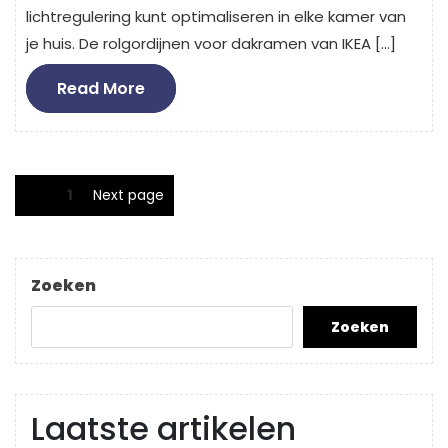
lichtregulering kunt optimaliseren in elke kamer van
je huis. De rolgordijnen voor dakramen van IKEA […]
Read
Read More
More
Berichten
Page
1
Next page
paginering
Zoeken
Zoeken
Laatste artikelen