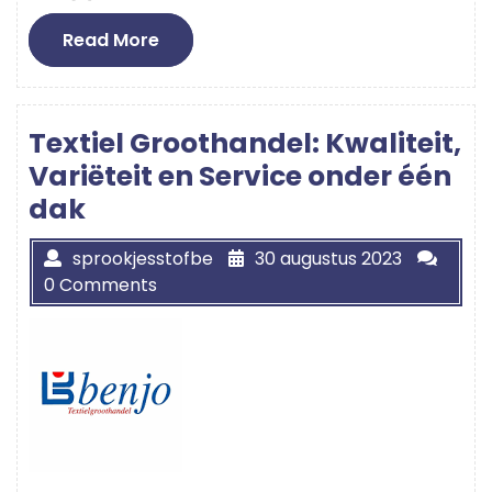
Read
Read More
More
Textiel Groothandel: Kwaliteit,
Variëteit en Service onder één
dak
sprookjesstofbe
30 augustus 2023
0 Comments