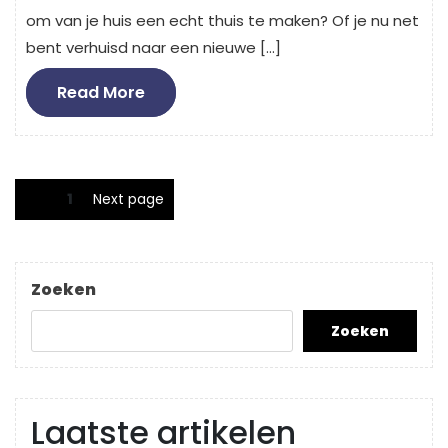
om van je huis een echt thuis te maken? Of je nu net
bent verhuisd naar een nieuwe […]
Read
Read More
More
Berichten
Page
1
Next page
paginering
Zoeken
Zoeken
Laatste artikelen