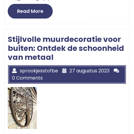
Read
Read More
More
Stijlvolle muurdecoratie voor
buiten: Ontdek de schoonheid
van metaal
sprookjesstofbe
27 augustus 2023
0 Comments