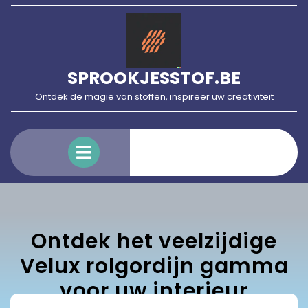
Skip
to
content
SPROOKJESSTOF.BE
Ontdek de magie van stoffen, inspireer uw creativiteit
Open
Menu
Ontdek het veelzijdige
Velux rolgordijn gamma
voor uw interieur