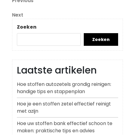
Berichtnavigatie
Previous
Previous
Post
Next
Next
Post
Zoeken
Zoeken
Laatste artikelen
Hoe stoffen autozetels grondig reinigen:
handige tips en stappenplan
Hoe je een stoffen zetel effectief reinigt
met azijn
Hoe uw stoffen bank effectief schoon te
maken: praktische tips en advies