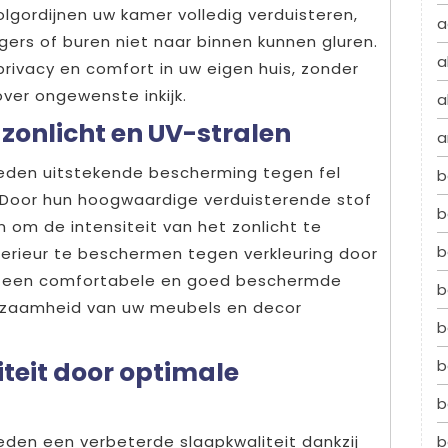
lgordijnen uw kamer volledig verduisteren,
a
ers of buren niet naar binnen kunnen gluren.
a
 privacy en comfort in uw eigen huis, zonder
ver ongewenste inkijk.
a
zonlicht en UV-stralen
a
bieden uitstekende bescherming tegen fel
b
. Door hun hoogwaardige verduisterende stof
b
n om de intensiteit van het zonlicht te
b
nterieur te beschermen tegen verkleuring door
an een comfortabele en goed beschermde
b
urzaamheid van uw meubels en decor
b
b
teit door optimale
b
b
ieden een verbeterde slaapkwaliteit dankzij