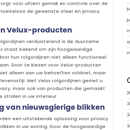
zorgt voor ultiem gemak en controle over de
j
 moeiteloos de gewenste sfeer en privacy
j
an Velux-producten
m
rolgordijnen verduisterend is de duurzame
a
lux staat bekend om zijn hoogwaardige
m
or hun rolgordijnen niet alleen functioneel
egaan. Door te kiezen voor Velux-producten
 niet alleen aan uw behoeften voldoet, maar
vensstijl. Met Velux rolgordijnen geniet u
rivacy, maar ook van producten die gemaakt
2
 stralen in uw interieur.
3
g van nieuwsgierige blikken
3
ieden een uitstekende oplossing voor privacy
3
blikken in uw woning. Door de hoogwaardige