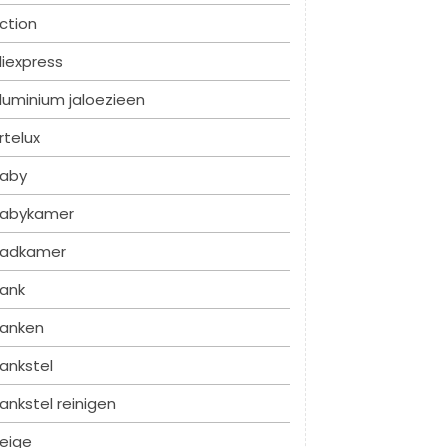
ction
liexpress
luminium jaloezieen
rtelux
aby
abykamer
adkamer
ank
anken
ankstel
ankstel reinigen
eige