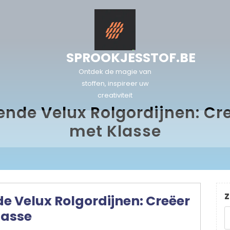
SPROOKJESSTOF.BE
Ontdek de magie van
stoffen, inspireer uw
creativiteit
rende Velux Rolgordijnen: Cr
met Klasse
Z
de Velux Rolgordijnen: Creëer
lasse