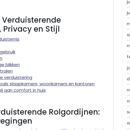
j
j
 Verduisterende
m
 Privacy en Stijl
a
duisternis
m
gebruik
f
en
e blikken
j
tralen
e verduistering
d
s zoals slaapkamers, woonkamers en kantoren
n
ij aan comfort in huis
o
duisterende Rolgordijnen:
s
wegingen
a