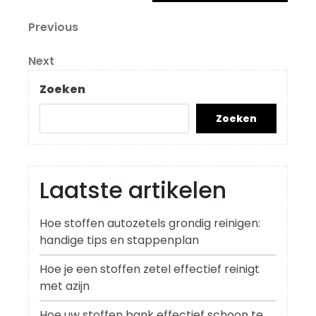
Berichtnavigatie
Previous
Previous
Post
Next
Next
Post
Zoeken
Zoeken
Laatste artikelen
Hoe stoffen autozetels grondig reinigen:
handige tips en stappenplan
Hoe je een stoffen zetel effectief reinigt
met azijn
Hoe uw stoffen bank effectief schoon te