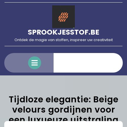
Skip
to
content
SPROOKJESSTOF.BE
Ontdek de magie van stoffen, inspireer uw creativiteit
Open
Menu
Tijdloze elegantie: Beige
velours gordijnen voor
een luxueuze uitstraling