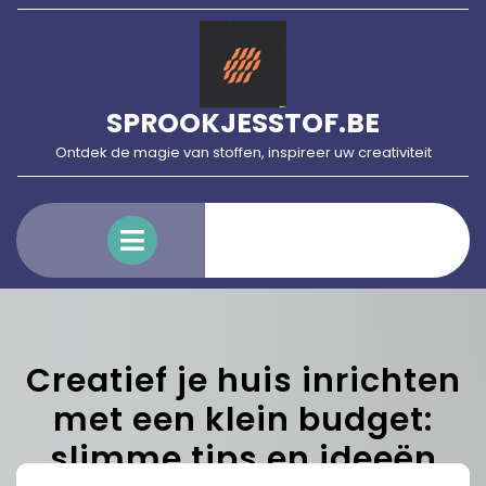
Skip
to
content
SPROOKJESSTOF.BE
Ontdek de magie van stoffen, inspireer uw creativiteit
Open
Menu
Creatief je huis inrichten
met een klein budget:
slimme tips en ideeën