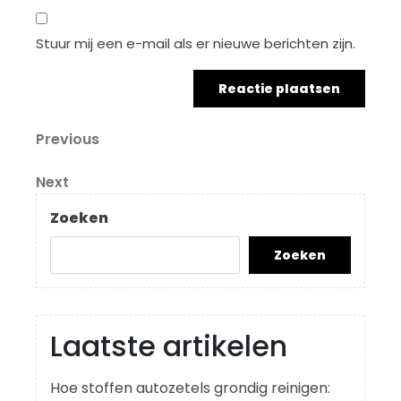
Stuur mij een e-mail als er nieuwe berichten zijn.
Berichtnavigatie
Previous
Previous
Post
Next
Next
Post
Zoeken
Zoeken
Laatste artikelen
Hoe stoffen autozetels grondig reinigen: