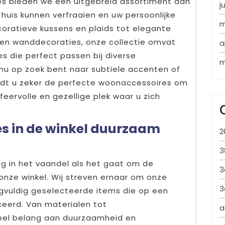
es bieden we een uitgebreid assortiment aan
j
 huis kunnen verfraaien en uw persoonlijke
m
coratieve kussens en plaids tot elegante
n en wanddecoraties, onze collectie omvat
a
s die perfect passen bij diverse
m
u nu op zoek bent naar subtiele accenten of
indt u zeker de perfecte woonaccessoires om
eervolle en gezellige plek waar u zich
es in de winkel duurzaam
2
3
og in het vaandel als het gaat om de
3
onze winkel. Wij streven ernaar om onze
3
rgvuldig geselecteerde items die op een
eerd. Van materialen tot
a
veel belang aan duurzaamheid en