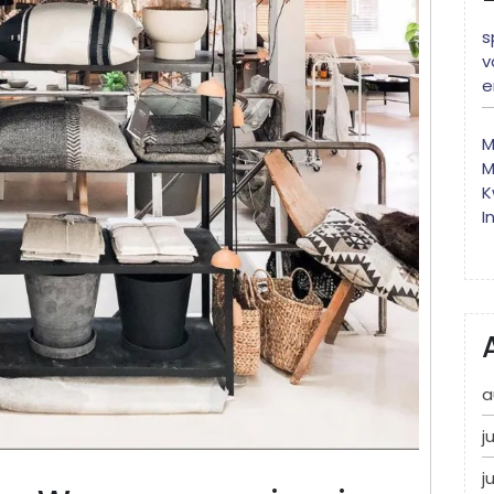
s
v
e
M
M
K
I
a
j
j