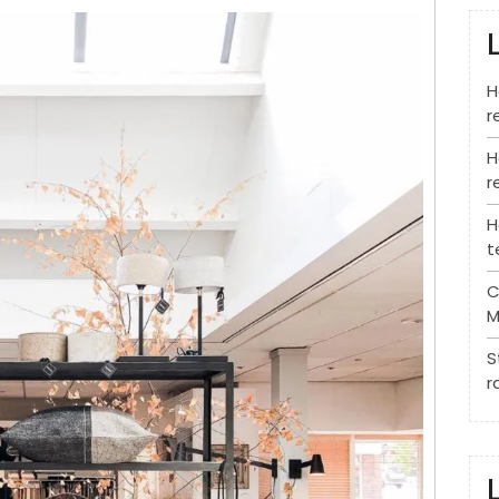
H
r
H
r
H
t
C
M
S
r