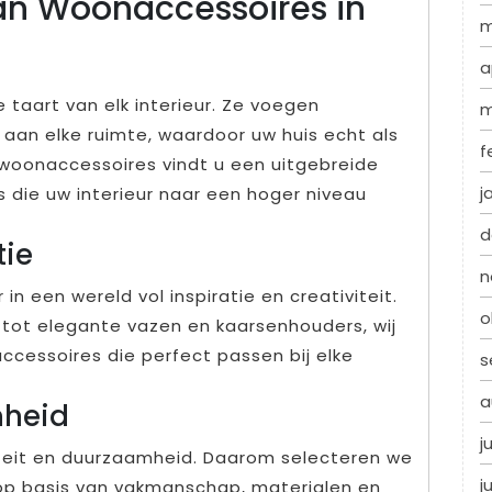
an Woonaccessoires in
m
a
 taart van elk interieur. Ze voegen
m
e aan elke ruimte, waardoor uw huis echt als
f
r woonaccessoires vindt u een uitgebreide
j
s die uw interieur naar een hoger niveau
d
tie
n
in een wereld vol inspiratie en creativiteit.
o
 tot elegante vazen en kaarsenhouders, wij
cessoires die perfect passen bij elke
s
a
mheid
j
iteit en duurzaamheid. Daarom selecteren we
j
op basis van vakmanschap, materialen en