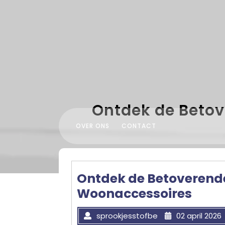
Skip
to
content
Ontdek de Beto
OVER ONS
CONTACT
Ontdek de Betoverend
Woonaccessoires
sprookjesstofbe
02 april 2026