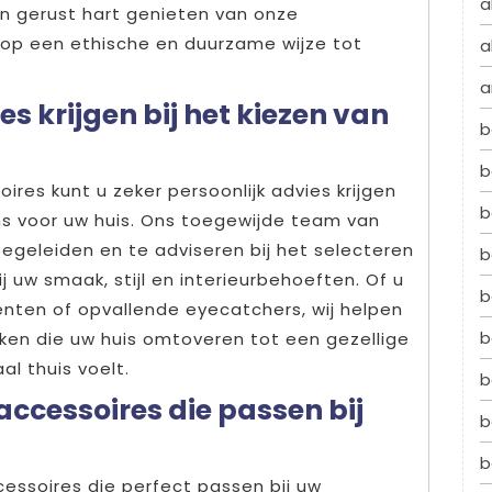
a
een gerust hart genieten van onze
op een ethische en duurzame wijze tot
a
a
es krijgen bij het kiezen van
b
b
ires kunt u zeker persoonlijk advies krijgen
b
ms voor uw huis. Ons toegewijde team van
egeleiden en te adviseren bij het selecteren
b
 uw smaak, stijl en interieurbehoeften. Of u
b
enten of opvallende eyecatchers, wij helpen
b
ken die uw huis omtoveren tot een gezellige
al thuis voelt.
b
accessoires die passen bij
b
b
cessoires die perfect passen bij uw