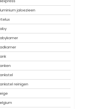
liexpress
luminium jaloezieen
rtelux
aby
abykamer
adkamer
ank
anken
ankstel
ankstel reinigen
eige
elgium