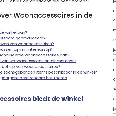
j
ef uw huis de aandacht die het verdient!
m
over Woonaccessoires in de
a
m
de winkel aan?
 duurzaam geproduceerd?
f
t kiezen van woonaccessoires?
ssen bij mijn interieurstijl?
j
rsonaliseerde woonaccessoires aan?
d
ed van woonaccessoires op dit moment?
met behulp van woonaccessoires?
n
f seizoensgebonden items beschikbaar in de winkel?
 georganiseerd rondom het thema
o
s
essoires biedt de winkel
a
j