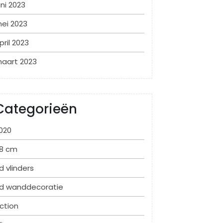
uni 2023
ei 2023
pril 2023
aart 2023
Categorieën
020
8 cm
d vlinders
d wanddecoratie
ction