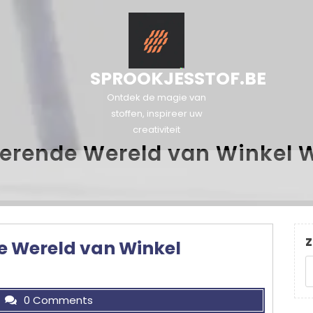
SPROOKJESSTOF.BE
Ontdek de magie van
stoffen, inspireer uw
creativiteit
verende Wereld van Winkel 
Z
e Wereld van Winkel
0 Comments