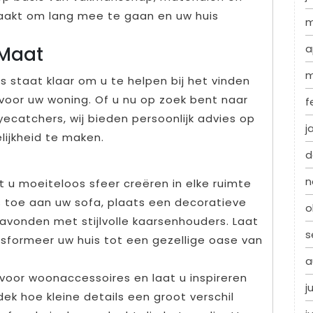
aakt om lang mee te gaan en uw huis
m
a
 Maat
m
staat klaar om u te helpen bij het vinden
oor uw woning. Of u nu op zoek bent naar
f
ecatchers, wij bieden persoonlijk advies op
j
ijkheid te maken.
d
n
 u moeiteloos sfeer creëren in elke ruimte
ns toe aan uw sofa, plaats een decoratieve
o
 avonden met stijlvolle kaarsenhouders. Laat
s
ansformeer uw huis tot een gezellige oase van
a
voor woonaccessoires en laat u inspireren
j
ek hoe kleine details een groot verschil