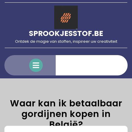
Skip
to
content
SPROOKJESSTOF.BE
Ontdek de magie van stoffen, inspireer uw creativiteit
Open
Menu
Waar kan ik betaalbaar
gordijnen kopen in
België?