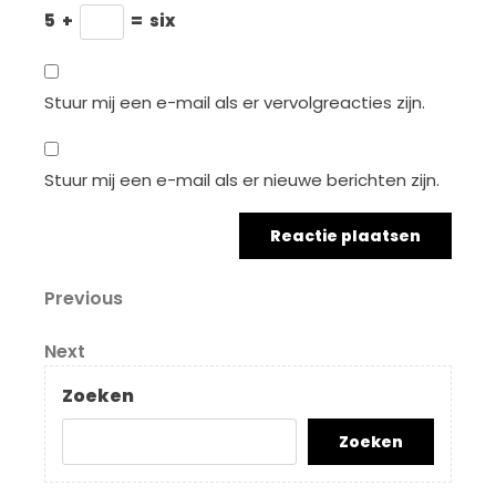
5
+
=
six
Stuur mij een e-mail als er vervolgreacties zijn.
Stuur mij een e-mail als er nieuwe berichten zijn.
Berichtnavigatie
Previous
Previous
Post
Next
Next
Post
Zoeken
Zoeken