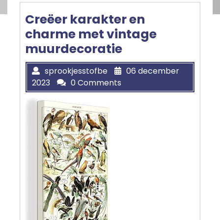
Creëer karakter en
charme met vintage
muurdecoratie
sprookjesstofbe
06 december
2023
0 Comments