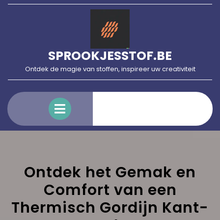
Skip
to
content
SPROOKJESSTOF.BE
Ontdek de magie van stoffen, inspireer uw creativiteit
Open
Menu
Ontdek het Gemak en
Comfort van een
Thermisch Gordijn Kant-