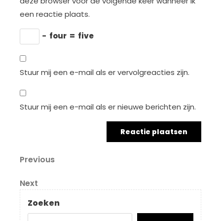
deze browser voor de volgende keer wanneer ik
een reactie plaats.
−
four
=
five
Stuur mij een e-mail als er vervolgreacties zijn.
Stuur mij een e-mail als er nieuwe berichten zijn.
Berichtnavigatie
Previous
Previous
Post
Next
Next
Post
Zoeken