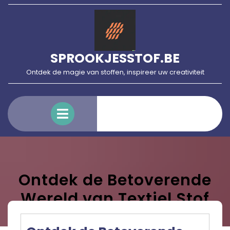
Skip
to
content
SPROOKJESSTOF.BE
Ontdek de magie van stoffen, inspireer uw creativiteit
Open
Menu
Ontdek de Betoverende
Wereld van Textiel Stof