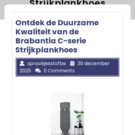
Strijkplankhoes
Ontdek de Duurzame
Kwaliteit van de
Brabantia C-serie
Strijkplankhoes
sprookjesstofbe
30 december
2025
0 Comments