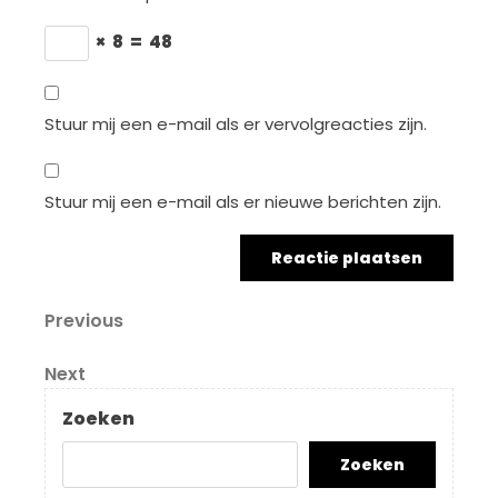
×
8
=
48
Stuur mij een e-mail als er vervolgreacties zijn.
Stuur mij een e-mail als er nieuwe berichten zijn.
Berichtnavigatie
Previous
Previous
Post
Next
Next
Post
Zoeken
Zoeken