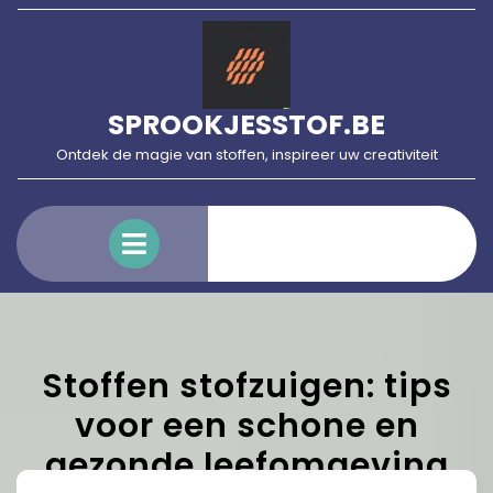
Skip
to
content
SPROOKJESSTOF.BE
Ontdek de magie van stoffen, inspireer uw creativiteit
Open
Menu
Stoffen stofzuigen: tips
voor een schone en
gezonde leefomgeving