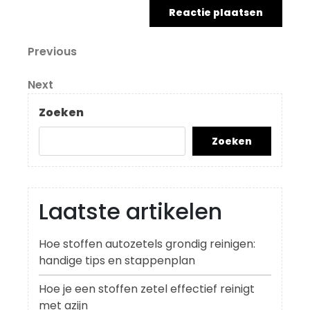
Berichtnavigatie
Previous
Previous
Post
Next
Next
Post
Zoeken
Zoeken
Laatste artikelen
Hoe stoffen autozetels grondig reinigen:
handige tips en stappenplan
Hoe je een stoffen zetel effectief reinigt
met azijn