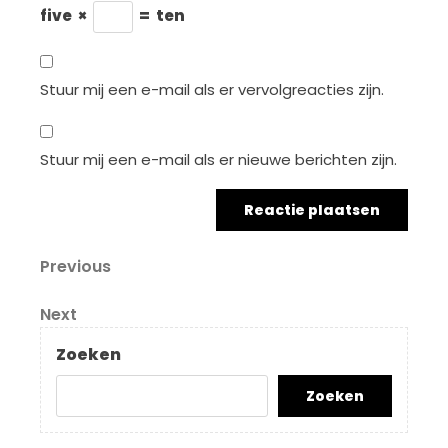
five
×
=
ten
Stuur mij een e-mail als er vervolgreacties zijn.
Stuur mij een e-mail als er nieuwe berichten zijn.
Berichtnavigatie
Previous
Previous
Post
Next
Next
Post
Zoeken
Zoeken