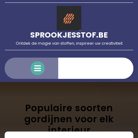
Skip
to
content
SPROOKJESSTOF.BE
Ontdek de magie van stoffen, inspireer uw creativiteit
Open
Menu
Populaire soorten
gordijnen voor elk
interieur