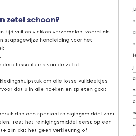
j
n zetel schoon?
m
n tijd vuil en vlekken verzamelen, vooral als
a
een stapsgewijze handleiding voor het
m
l:
f
s
andere losse items van de zetel.
j
d
ledingshulpstuk om alle losse vuildeeltjes
rvoor dat u in alle hoeken en spleten gaat
n
o
s
gebruik dan een speciaal reinigingsmiddel voor
en. Test het reinigingsmiddel eerst op een
a
te zijn dat het geen verkleuring of
j