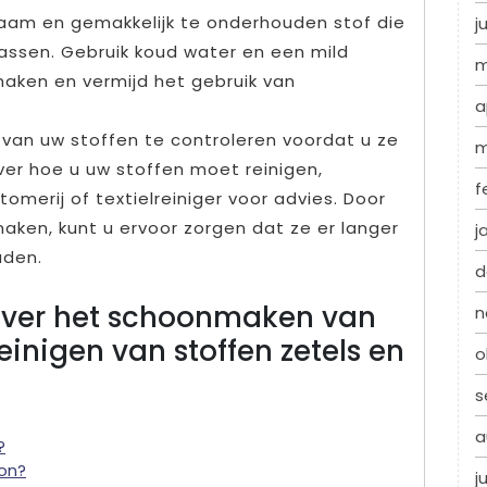
zaam en gemakkelijk te onderhouden stof die
j
ssen. Gebruik koud water en een mild
m
aken en vermijd het gebruik van
a
el van uw stoffen te controleren voordat u ze
m
ver hoe u uw stoffen moet reinigen,
f
omerij of textielreiniger voor advies. Door
aken, kunt u ervoor zorgen dat ze er langer
j
uden.
d
over het schoonmaken van
n
reinigen van stoffen zetels en
o
s
a
?
oon?
j