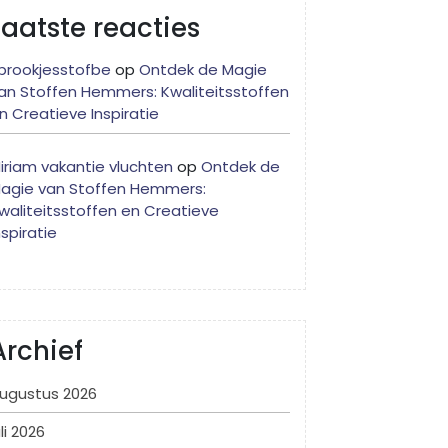
Laatste reacties
prookjesstofbe
op
Ontdek de Magie
an Stoffen Hemmers: Kwaliteitsstoffen
n Creatieve Inspiratie
iriam vakantie vluchten
op
Ontdek de
agie van Stoffen Hemmers:
waliteitsstoffen en Creatieve
nspiratie
Archief
ugustus 2026
uli 2026