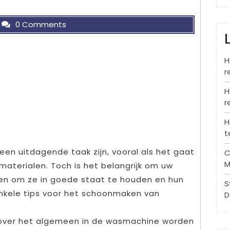
0 Comments
H
r
H
r
H
t
en uitdagende taak zijn, vooral als het gaat
C
M
 materialen. Toch is het belangrijk om uw
en om ze in goede staat te houden en hun
S
 enkele tips voor het schoonmaken van
D
 over het algemeen in de wasmachine worden