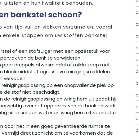
a
i uitzien en hun kwaliteit behouden.
a
fen bankstel schoon?
a
 van tijd vuil en vlekken verzamelen, vooral
ijn enkele stappen om uw stoffen bankstel
a
b
borstel of een stofzuiger met een opzetstuk voor
ppervlak van de bank te verwijderen.
b
n paar druppels afwasmiddel of milde zeep met
b
 bleekmiddel of agressieve reinigingsmiddelen,
n vervagen.
b
 reinigingsoplossing op een onopvallende plek op
e de stof niet beschadigt.
b
 de reinigingsoplossing en wring hem uit zodat hij
oorzichtig over het oppervlak van de bank en werk
b
atig uit in schoon water en wring hem uit voordat u
b
n door het in een goed geventileerde ruimte te
b
. Vermijd direct zonlicht om te voorkomen dat de