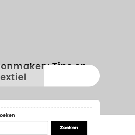
hoonmaken: Tips en
extiel
oeken
Zoeken