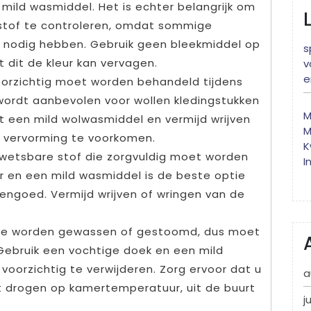
ild wasmiddel. Het is echter belangrijk om
e stof te controleren, omdat sommige
 nodig hebben. Gebruik geen bleekmiddel op
s
 dit de kleur kan vervagen.
v
e
voorzichtig moet worden behandeld tijdens
 wordt aanbevolen voor wollen kledingstukken
M
t een mild wolwasmiddel en vermijd wrijven
M
f vervorming te voorkomen.
K
 kwetsbare stof die zorgvuldig moet worden
I
 en een mild wasmiddel is de beste optie
engoed. Vermijd wrijven of wringen van de
hine worden gewassen of gestoomd, dus moet
ebruik een vochtige doek en een mild
 voorzichtig te verwijderen. Zorg ervoor dat u
a
et drogen op kamertemperatuur, uit de buurt
j