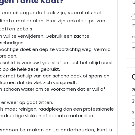
nigen Tante Kaat?
j
 een uitdagende taak zijn, vooral als het
j
cate materialen. Hier zijn enkele tips van
m
toffen zetels:
 vuil te verwijderen. Gebruik een zachte
a
eschadigen.
m
vochtige doek en dep ze voorzichtig weg. Vermijd
preiden.
schikt is voor uw type stof en test het altijd eerst
 op de hele zetel gebruikt.
vlek met behulp van een schone doek of spons en
komen dat de vlek zich verspreidt.
in schoon water om te voorkomen dat er vuil of
2
3
 er weer op gaat zitten.
tels moet reinigen, raadpleeg dan een professionele
3
hardnekkige vlekken of delicate materialen.
3
 schoon te maken en te onderhouden, kunt u