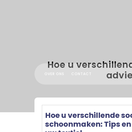
Skip
to
content
Hoe u verschillen
advie
OVER ONS
CONTACT
Hoe u verschillende so
schoonmaken: Tips en 