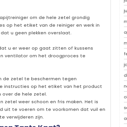
j
apijtreiniger om de hele zetel grondig
m
s op het etiket van de reiniger en werk in
a
 dat u geen plekken overslaat.
m
dat u er weer op gaat zitten of kussens
f
en ventilator om het droogproces te
j
d
m de zetel te beschermen tegen
n
e instructies op het etiket van het product
 over de hele zetel.
o
 zetel weer schoon en fris maken. Het is
s
d uit te voeren om te voorkomen dat vuil en
e verwijderen zijn.
a