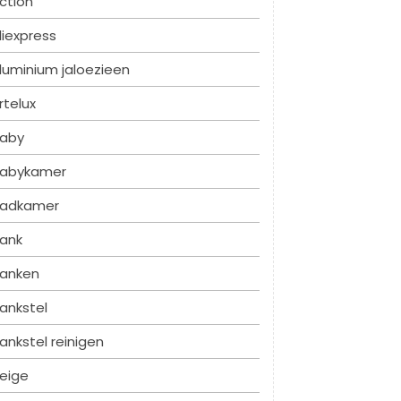
ction
liexpress
luminium jaloezieen
rtelux
aby
abykamer
adkamer
ank
anken
ankstel
ankstel reinigen
eige