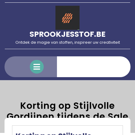
Skip
to
content
SPROOKJESSTOF.BE
Ontdek de magie van stoffen, inspireer uw creativiteit
Open
Menu
Korting op Stijlvolle
Gordijnen tijdens de Sale