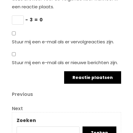
een reactie plaats.
−
3
=
0
Stuur mij een e-mail als er vervolgreacties zijn.
Stuur mij een e-mail als er nieuwe berichten zijn.
Berichtnavigatie
Previous
Previous
Post
Next
Next
Post
Zoeken
Zoeken