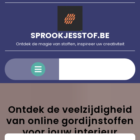
Skip
to
content
SPROOKJESSTOF.BE
Ontdek de magie van stoffen, inspireer uw creativiteit
Open
Menu
Ontdek de veelzijdigheid
van online gordijnstoffen
voor jouw interieur