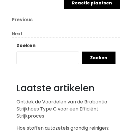
Berichtnavigatie
Previous
Previous
Post
Next
Next
Post
Zoeken
Zoeken
Laatste artikelen
Ontdek de Voordelen van de Brabantia
Strijkhoes Type C voor een Efficiënt
Strijkproces
Hoe stoffen autozetels grondig reinigen: