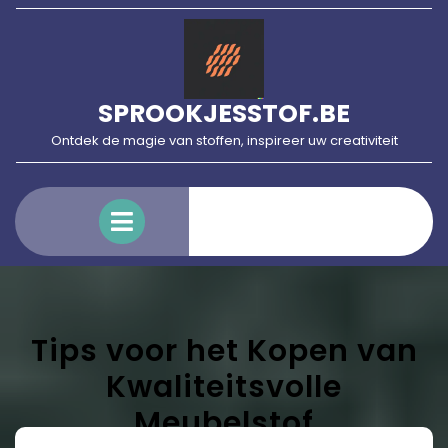
Skip
to
content
SPROOKJESSTOF.BE
Ontdek de magie van stoffen, inspireer uw creativiteit
Open
Menu
Tips voor het Kopen van
Kwaliteitsvolle
Meubelstof