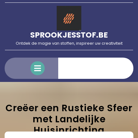
Skip
to
content
SPROOKJESSTOF.BE
Ontdek de magie van stoffen, inspireer uw creativiteit
Open
Menu
Creëer een Rustieke Sfeer
met Landelijke
Huisinrichting