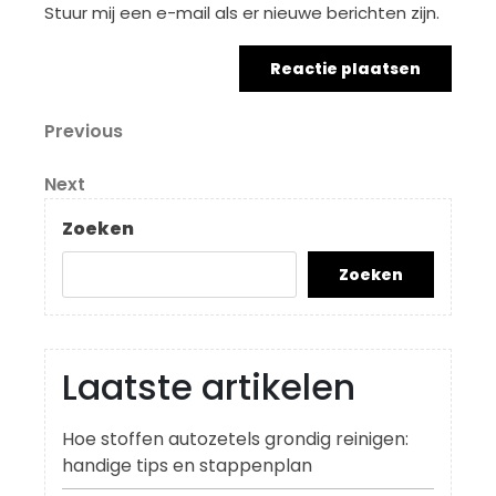
Stuur mij een e-mail als er nieuwe berichten zijn.
Berichtnavigatie
Previous
Previous
Post
Next
Next
Post
Zoeken
Zoeken
Laatste artikelen
Hoe stoffen autozetels grondig reinigen:
handige tips en stappenplan