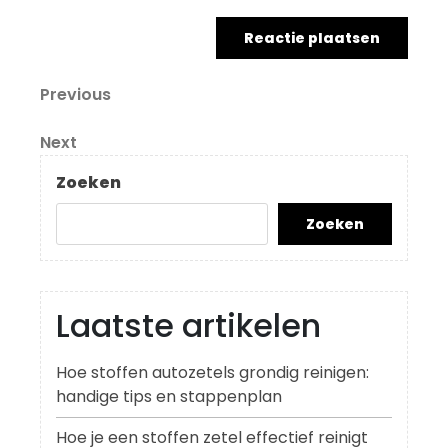
Berichtnavigatie
Previous
Previous
Post
Next
Next
Post
Zoeken
Zoeken
Laatste artikelen
Hoe stoffen autozetels grondig reinigen:
handige tips en stappenplan
Hoe je een stoffen zetel effectief reinigt