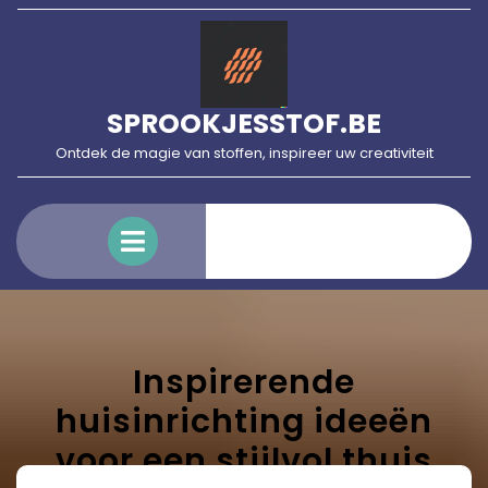
Skip
to
content
SPROOKJESSTOF.BE
Ontdek de magie van stoffen, inspireer uw creativiteit
Open
Menu
Inspirerende
huisinrichting ideeën
voor een stijlvol thuis