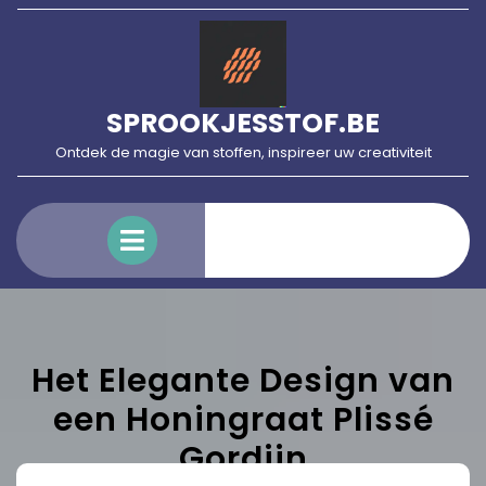
Skip
to
content
SPROOKJESSTOF.BE
Ontdek de magie van stoffen, inspireer uw creativiteit
Open
Menu
Het Elegante Design van
een Honingraat Plissé
Gordijn