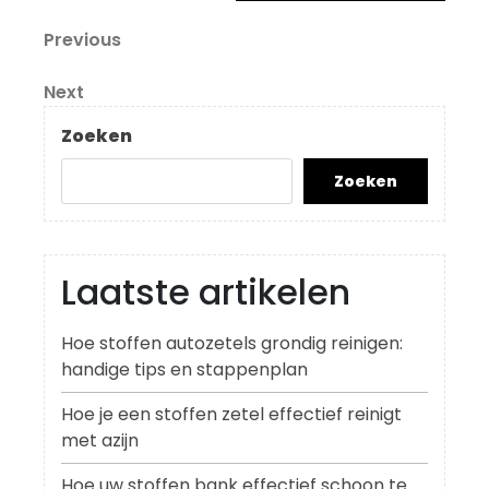
Berichtnavigatie
Previous
Previous
Post
Next
Next
Post
Zoeken
Zoeken
Laatste artikelen
Hoe stoffen autozetels grondig reinigen:
handige tips en stappenplan
Hoe je een stoffen zetel effectief reinigt
met azijn
Hoe uw stoffen bank effectief schoon te