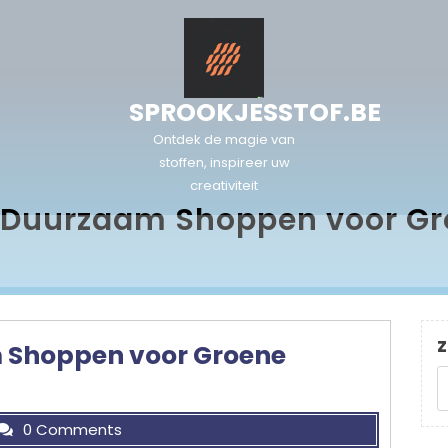
SPROOKJESSTOF.BE
Ontdek de magie van
stoffen, inspireer uw
creativiteit
 Duurzaam Shoppen voor Gr
Z
 Shoppen voor Groene
0 Comments