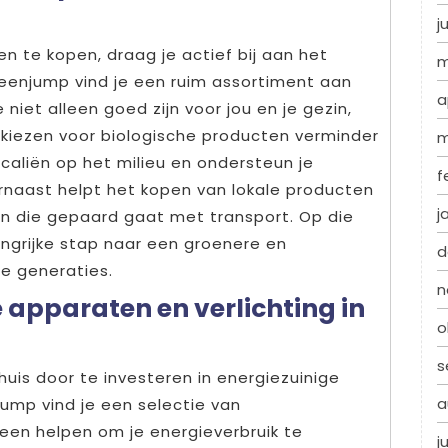
j
n te kopen, draag je actief bij aan het
m
reenjump vind je een ruim assortiment aan
a
niet alleen goed zijn voor jou en je gezin,
 kiezen voor biologische producten verminder
m
caliën op het milieu en ondersteun je
f
naast helpt het kopen van lokale producten
j
n die gepaard gaat met transport. Op die
angrijke stap naar een groenere en
d
e generaties.
n
 apparaten en verlichting in
o
s
uis door te investeren in energiezuinige
a
jump vind je een selectie van
lleen helpen om je energieverbruik te
j