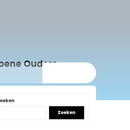
oene Ouders
oeken
Zoeken