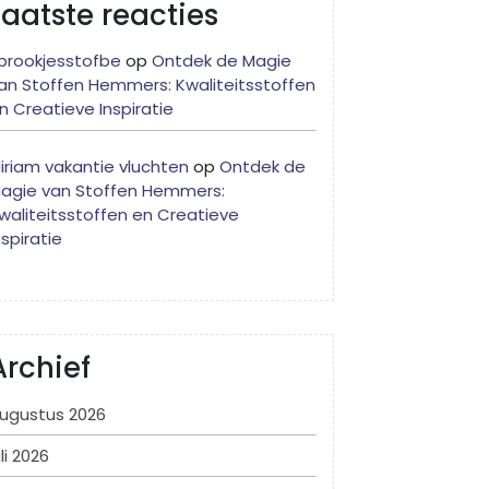
Laatste reacties
prookjesstofbe
op
Ontdek de Magie
an Stoffen Hemmers: Kwaliteitsstoffen
n Creatieve Inspiratie
iriam vakantie vluchten
op
Ontdek de
agie van Stoffen Hemmers:
waliteitsstoffen en Creatieve
nspiratie
Archief
ugustus 2026
uli 2026