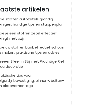
Laatste artikelen
oe stoffen autozetels grondig
einigen: handige tips en stappenplan
oe je een stoffen zetel effectief
einigt met azijn
oe uw stoffen bank effectief schoon
e maken: praktische tips en advies
reëer Sfeer in Stijl met Prachtige Riet
uurdecoratie
raktische tips voor
olgordijnbevestiging: binnen-, buiten-
n plafondmontage