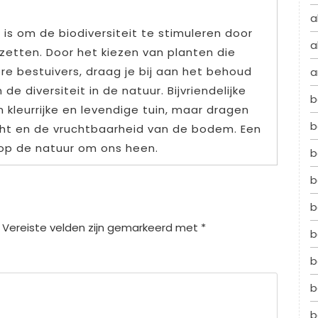
a
is om de biodiversiteit te stimuleren door
a
e zetten. Door het kiezen van planten die
dere bestuivers, draag je bij aan het behoud
a
e diversiteit in de natuur. Bijvriendelijke
b
 kleurrijke en levendige tuin, maar dragen
b
cht en de vruchtbaarheid van de bodem. Een
op de natuur om ons heen.
b
b
b
Vereiste velden zijn gemarkeerd met
*
b
b
b
b