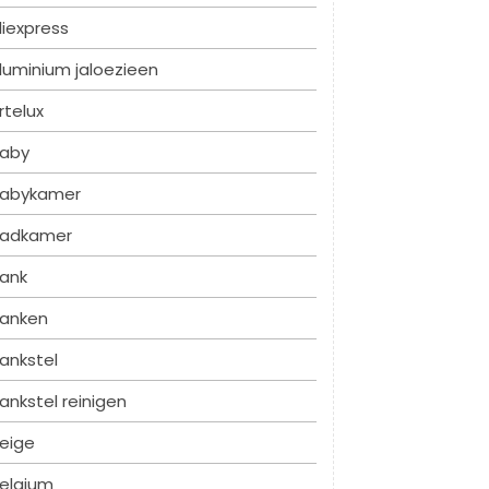
liexpress
luminium jaloezieen
rtelux
aby
abykamer
adkamer
ank
anken
ankstel
ankstel reinigen
eige
elgium