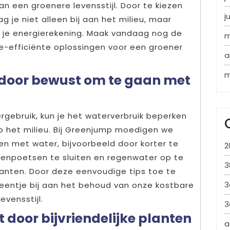
n een groenere levensstijl. Door te kiezen
j
 je niet alleen bij aan het milieu, maar
p je energierekening. Maak vandaag nog de
m
-efficiënte oplossingen voor een groener
a
m
 door bewust om te gaan met
ebruik, kun je het waterverbruik beperken
 het milieu. Bij Greenjump moedigen we
en met water, bijvoorbeeld door korter te
2
denpoetsen te sluiten en regenwater op te
3
anten. Door deze eenvoudige tips toe te
3
eentje bij aan het behoud van onze kostbare
vensstijl.
3
t door bijvriendelijke planten
a