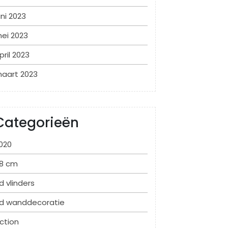
uni 2023
ei 2023
pril 2023
aart 2023
Categorieën
020
8 cm
d vlinders
d wanddecoratie
ction