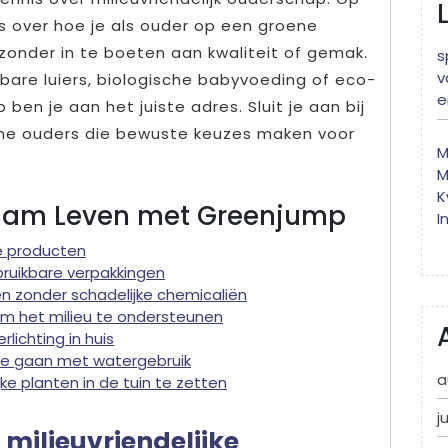
s over hoe je als ouder op een groene
zonder in te boeten aan kwaliteit of gemak.
s
v
kbare luiers, biologische babyvoeding of eco-
e
 ben je aan het juiste adres. Sluit je aan bij
ne ouders die bewuste keuzes maken voor
M
M
K
zaam Leven met Greenjump
I
ke producten
bruikbare verpakkingen
n zonder schadelijke chemicaliën
om het milieu te ondersteunen
lichting in huis
te gaan met watergebruik
a
ijke planten in de tuin te zetten
j
milieuvriendelijke