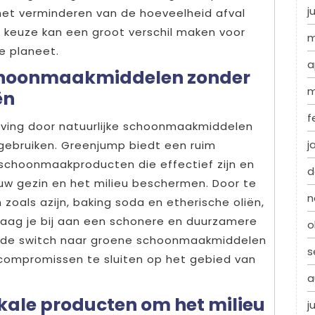
j
n het verminderen van de hoeveelheid afval
e keuze kan een groot verschil maken voor
m
e planeet.
a
schoonmaakmiddelen zonder
m
ën
f
ving door natuurlijke schoonmaakmiddelen
j
 gebruiken. Greenjump biedt een ruim
 schoonmaakproducten die effectief zijn en
d
ouw gezin en het milieu beschermen. Door te
n
 zoals azijn, baking soda en etherische oliën,
draag je bij aan een schonere en duurzamere
o
k de switch naar groene schoonmaakmiddelen
s
 compromissen te sluiten op het gebied van
a
okale producten om het milieu
j