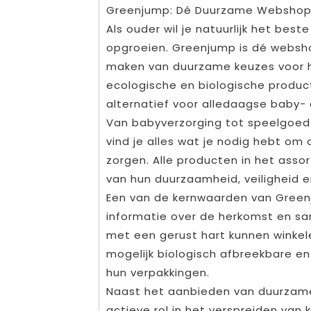
Greenjump: Dé Duurzame Webshop
Als ouder wil je natuurlijk het best
opgroeien. Greenjump is dé websho
maken van duurzame keuzes voor h
ecologische en biologische product
alternatief voor alledaagse baby-
Van babyverzorging tot speelgoed 
vind je alles wat je nodig hebt om
zorgen. Alle producten in het asso
van hun duurzaamheid, veiligheid en
Een van de kernwaarden van Greenj
informatie over de herkomst en sa
met een gerust hart kunnen winkel
mogelijk biologisch afbreekbare en
hun verpakkingen.
Naast het aanbieden van duurzam
actieve rol in het verspreiden van 