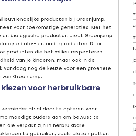
j
m
lieuvriendelijke producten bij Greenjump,
a
aneet voor toekomstige generaties. Met het
e en biologische producten biedt Greenjump
m
edaagse baby- en kinderproducten. Door
f
or producten die het milieu respecteren,
ndheid van je kinderen, maar ook in de
j
k vandaag nog de keuze voor een groenere
d
s van Greenjump.
n
 kiezen voor herbruikbare
o
s
verminder afval door te opteren voor
jump moedigt ouders aan om bewust te
a
n die verpakt zijn in herbruikbare
j
akkingen te gebruiken, zoals glazen potten