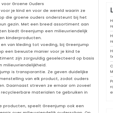
 voor Groene Ouders
e voor je kind en voor de wereld waarin ze
p die groene ouders ondersteunt bij het
H
un gezin. Met een breed assortiment aan
r
en biedt Greenjump een milieuvriendelijk
H
 en kinderproducten.
r
en van kleding tot voeding, bij Greenjump
H
 op een bewuste manier voor je kind te
t
rtiment zijn zorgvuldig geselecteerd op basis
 milieuvriendelijkheid.
C
M
ump is transparantie. Ze geven duidelijke
menstelling van elk product, zodat ouders
P
en. Daarnaast streven ze ernaar om zoveel
r
 recycleerbare materialen te gebruiken in
e
e producten, speelt Greenjump ook een
kennis over milieuvriendelijk ouderschap. Op