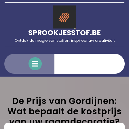
Skip
to
content
SPROOKJESSTOF.BE
Ontdek de magie van stoffen, inspireer uw creativiteit
Open
Menu
De Prijs van Gordijnen:
Wat bepaalt de kostprijs
van uw raamdecoratie?