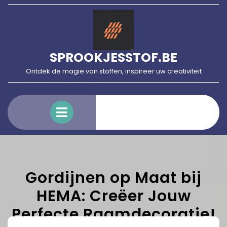
Skip
to
content
SPROOKJESSTOF.BE
Ontdek de magie van stoffen, inspireer uw creativiteit
Open
Menu
Gordijnen op Maat bij
HEMA: Creëer Jouw
Perfecte Raamdecoratie!