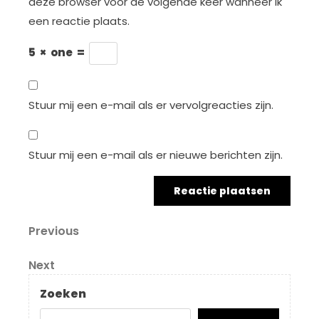
deze browser voor de volgende keer wanneer ik
een reactie plaats.
5
×
one
=
Stuur mij een e-mail als er vervolgreacties zijn.
Stuur mij een e-mail als er nieuwe berichten zijn.
Berichtnavigatie
Previous
Previous
Post
Next
Next
Post
Zoeken