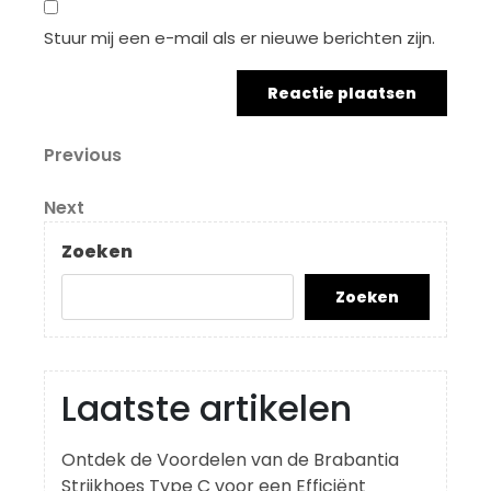
Stuur mij een e-mail als er nieuwe berichten zijn.
Berichtnavigatie
Previous
Previous
Post
Next
Next
Post
Zoeken
Zoeken
Laatste artikelen
Ontdek de Voordelen van de Brabantia
Strijkhoes Type C voor een Efficiënt