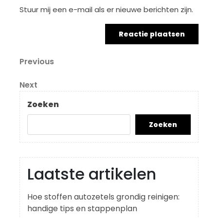
Stuur mij een e-mail als er nieuwe berichten zijn.
Berichtnavigatie
Previous
Previous
Post
Next
Next
Post
Zoeken
Zoeken
Laatste artikelen
Hoe stoffen autozetels grondig reinigen:
handige tips en stappenplan