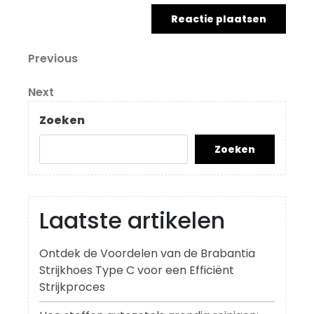
Berichtnavigatie
Previous
Previous
Post
Next
Next
Post
Zoeken
Zoeken
Laatste artikelen
Ontdek de Voordelen van de Brabantia
Strijkhoes Type C voor een Efficiënt
Strijkproces