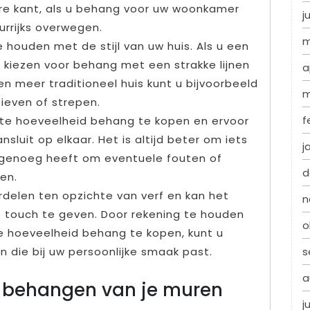
re kant, als u behang voor uw woonkamer
j
eurrijks overwegen.
m
e houden met de stijl van uw huis. Als u een
n kiezen voor behang met een strakke lijnen
a
 meer traditioneel huis kunt u bijvoorbeeld
m
even of strepen.
f
uiste hoeveelheid behang te kopen en ervoor
luit op elkaar. Het is altijd beter om iets
j
 genoeg heeft om eventuele fouten of
d
en.
rdelen ten opzichte van verf en kan het
n
e touch te geven. Door rekening te houden
o
ste hoeveelheid behang te kopen, kunt u
s
n die bij uw persoonlijke smaak past.
a
ct behangen van je muren
j