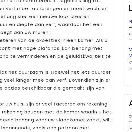
r te transformeren. In tegenstelling tot
agen verf moet aanbrengen en moet wachten
 behang snel een nieuwe look creëren.
s
ur en diepte dan verf, waardoor het een
v
voegt aan uw muren.
e
eteren van de akoestiek in een kamer. Als u
 woont met hoge plafonds, kan behang met
M
M
cho te verminderen en de geluidskwaliteit te
K
I
dat het duurzaam is. Hoewel het iets duurder
g veel langer mee dan verf. Bovendien zijn er
ke opties beschikbaar die gemaakt zijn van
r uw huis, zijn er veel factoren om rekening
 rekening houden met de kamer waarin u het
a
orbeeld behang voor uw slaapkamer zoekt, wilt
j
ontspannends, zoals een patroon met