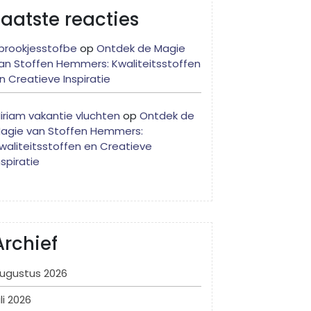
Laatste reacties
prookjesstofbe
op
Ontdek de Magie
an Stoffen Hemmers: Kwaliteitsstoffen
n Creatieve Inspiratie
iriam vakantie vluchten
op
Ontdek de
agie van Stoffen Hemmers:
waliteitsstoffen en Creatieve
nspiratie
Archief
ugustus 2026
uli 2026