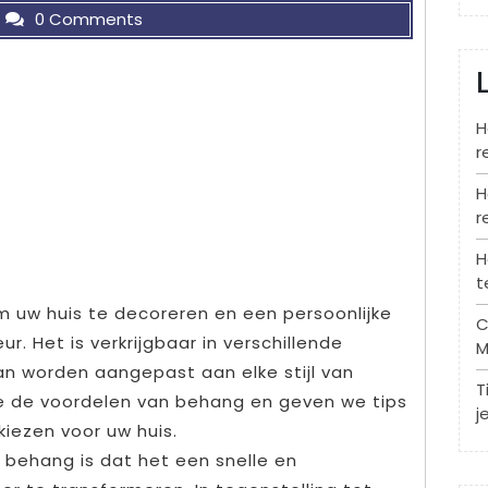
0 Comments
H
r
H
r
H
t
 uw huis te decoreren en een persoonlijke
C
r. Het is verkrijgbaar in verschillende
M
an worden aangepast aan elke stijl van
T
n we de voordelen van behang en geven we tips
j
iezen voor uw huis.
 behang is dat het een snelle en