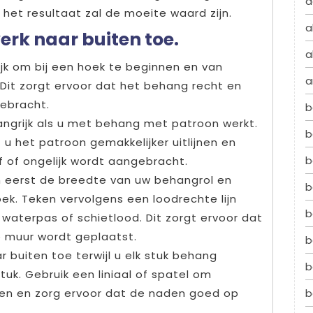
a
 het resultaat zal de moeite waard zijn.
a
erk naar buiten toe.
a
jk om bij een hoek te beginnen en van
a
 Dit zorgt ervoor dat het behang recht en
ebracht.
b
langrijk als u met behang met patroon werkt.
b
 u het patroon gemakkelijker uitlijnen en
b
 of ongelijk wordt aangebracht.
an eerst de breedte van uw behangrol en
b
ek. Teken vervolgens een loodrechte lijn
b
waterpas of schietlood. Dit zorgt ervoor dat
 muur wordt geplaatst.
b
r buiten toe terwijl u elk stuk behang
b
tuk. Gebruik een liniaal of spatel om
jken en zorg ervoor dat de naden goed op
b