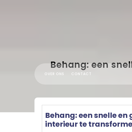
Skip
to
content
Behang: een snel
OVER ONS
CONTACT
Behang: een snelle en
interieur te transform