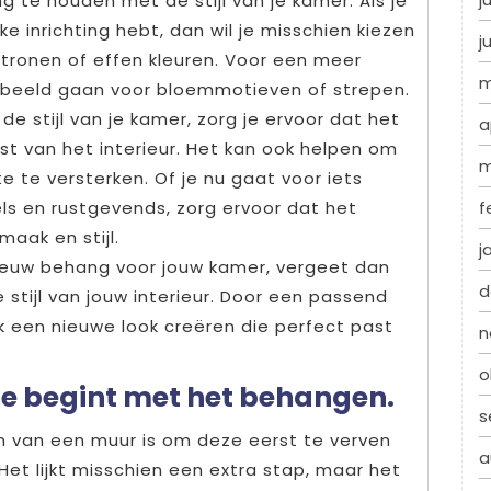
g te houden met de stijl van je kamer. Als je
 inrichting hebt, dan wil je misschien kiezen
j
ronen of effen kleuren. Voor een meer
m
voorbeeld gaan voor bloemmotieven of strepen.
de stijl van je kamer, zorg je ervoor dat het
a
t van het interieur. Het kan ook helpen om
m
te te versterken. Of je nu gaat voor iets
els en rustgevends, zorg ervoor dat het
f
maak en stijl.
j
nieuw behang voor jouw kamer, vergeet dan
d
stijl van jouw interieur. Door een passend
k een nieuwe look creëren die perfect past
n
o
je begint met het behangen.
s
en van een muur is om deze eerst te verven
a
et lijkt misschien een extra stap, maar het