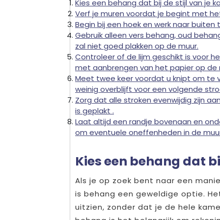
Kies een behang dat bij de stijl van je 
Verf je muren voordat je begint met h
Begin bij een hoek en werk naar buiten 
Gebruik alleen vers behang, oud behang
zal niet goed plakken op de muur.
Controleer of de lijm geschikt is voor 
met aanbrengen van het papier op de 
Meet twee keer voordat u knipt om te 
weinig overblijft voor een volgende stro
Zorg dat alle stroken evenwijdig zijn aa
is geplakt .
Laat altijd een randje bovenaan en onde
om eventuele oneffenheden in de muur
Kies een behang dat bij
Als je op zoek bent naar een manie
is behang een geweldige optie. He
uitzien, zonder dat je de hele kame