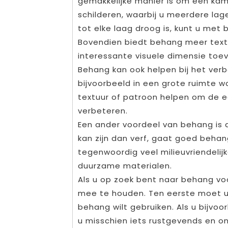
gemakkelijke manier is om een kame
schilderen, waarbij u meerdere l
tot elke laag droog is, kunt u met
Bovendien biedt behang meer textu
interessante visuele dimensie toe
Behang kan ook helpen bij het verb
bijvoorbeeld in een grote ruimte
textuur of patroon helpen om de e
verbeteren.
Een ander voordeel van behang is 
kan zijn dan verf, gaat goed behan
tegenwoordig veel milieuvriendelij
duurzame materialen.
Als u op zoek bent naar behang voo
mee te houden. Ten eerste moet u
behang wilt gebruiken. Als u bijvo
u misschien iets rustgevends en 