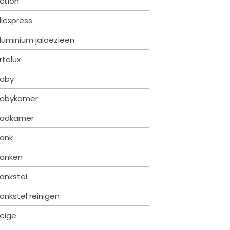
ction
liexpress
luminium jaloezieen
rtelux
aby
abykamer
adkamer
ank
anken
ankstel
ankstel reinigen
eige