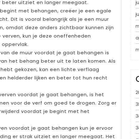
 beter uitziet en langer meegaat.
j
 begint met behangen, creëer je een egale
j
. Dit is vooral belangrijk als je een muur
m
en, omdat deze anders zichtbaar kunnen zijn
 verven, kun je deze oneffenheden
a
 oppervlak.
m
 van de muur voordat je gaat behangen is
an het behang beter uit te laten komen. Als
hebt gekozen, kan een lichte verflaag
en helderder lijken en beter tot hun recht
2
 verven voordat je gaat behangen, is het
emen voor de verf om goed te drogen. Zorg er
3
erwijderd voordat je begint met het
3
3
ven voordat je gaat behangen kun je ervoor
ing er strak uitziet en langer meegaat. Het