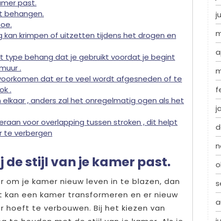
kamer past.
et behangen.
j
toe.
m
 kan krimpen of uitzetten tijdens het drogen en
a
het type behang dat je gebruikt voordat je begint
muur .
m
voorkomen dat er te veel wordt afgesneden of te
f
ok .
n elkaar , anders zal het onregelmatig ogen als het
j
raan voor overlapping tussen stroken , dit helpt
d
 te verbergen
n
 de stijl van je kamer past.
o
r om je kamer nieuw leven in te blazen, dan
s
t kan een kamer transformeren en er nieuw
a
r hoeft te verbouwen. Bij het kiezen van
j