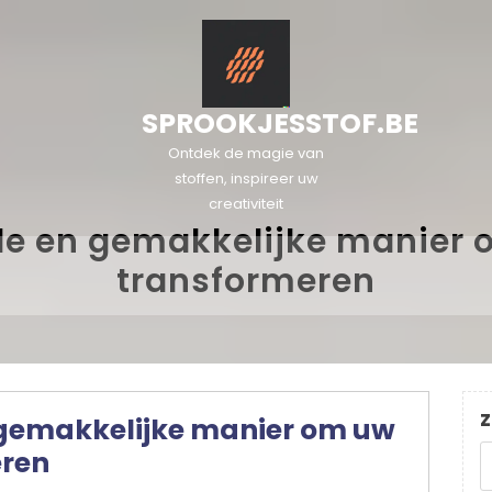
SPROOKJESSTOF.BE
Ontdek de magie van
stoffen, inspireer uw
creativiteit
le en gemakkelijke manier o
transformeren
Z
 gemakkelijke manier om uw
eren