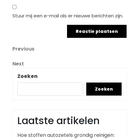
Stuur mij een e-mail als er nieuwe berichten zijn.
Berichtnavigatie
Previous
Previous
Post
Next
Next
Post
Zoeken
Zoeken
Laatste artikelen
Hoe stoffen autozetels grondig reinigen: