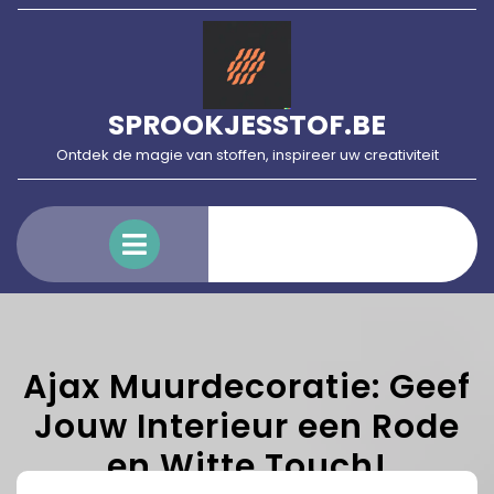
Skip
to
content
SPROOKJESSTOF.BE
Ontdek de magie van stoffen, inspireer uw creativiteit
Open
Menu
Ajax Muurdecoratie: Geef
Jouw Interieur een Rode
en Witte Touch!