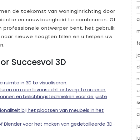
m
rmen de toekomst van woninginrichting door
a
ciëntie en nauwkeurigheid te combineren. Of
n professionele ontwerper bent, het gebruik
m
 naar nieuwe hoogten tillen en u helpen uw
f
n.
j
oor Succesvol 3D
d
n
ruimte in 3D te visualiseren.
exturen om een levensecht ontwerp te creëren.
o
ronnen en belichtingstechnieken voor de juiste
s
naliteit bij het plaatsen van meubels in het
a
of Blender voor het maken van gedetailleerde 3D-
j
j