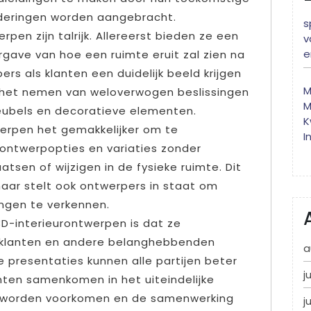
anderingen worden aangebracht.
s
pen zijn talrijk. Allereerst bieden ze een
v
e
rgave van hoe een ruimte eruit zal zien na
rs als klanten een duidelijk beeld krijgen
M
ij het nemen van weloverwogen beslissingen
M
eubels en decoratieve elementen.
K
erpen het gemakkelijker om te
I
ontwerpopties en variaties zonder
atsen of wijzigen in de fysieke ruimte. Dit
 maar stelt ook ontwerpers in staat om
ingen te verkennen.
3D-interieurontwerpen is dat ze
 klanten en andere belanghebbenden
a
e presentaties kunnen alle partijen beter
j
nten samenkomen in het uiteindelijke
 worden voorkomen en de samenwerking
j