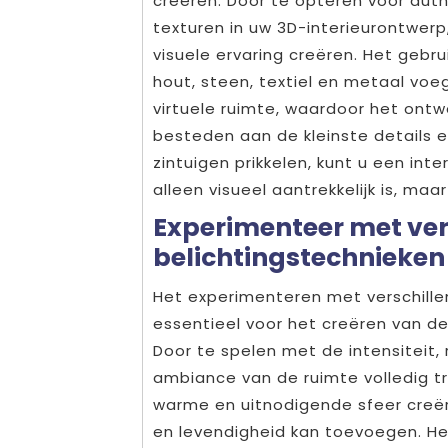
creëren. Door te opteren voor aut
texturen in uw 3D-interieurontwerp
visuele ervaring creëren. Het gebr
hout, steen, textiel en metaal voe
virtuele ruimte, waardoor het ont
besteden aan de kleinste details e
zintuigen prikkelen, kunt u een int
alleen visueel aantrekkelijk is, ma
Experimenteer met ver
belichtingstechnieken v
Het experimenteren met verschillen
essentieel voor het creëren van de 
Door te spelen met de intensiteit, r
ambiance van de ruimte volledig t
warme en uitnodigende sfeer creëre
en levendigheid kan toevoegen. He