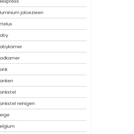
liexpress
luminium jaloezieen
rtelux
aby
abykamer
adkamer
ank
anken
ankstel
ankstel reinigen
eige
elgium