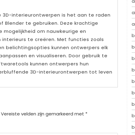
a
a
 3D-interieurontwerpen is het aan te raden
f Blender te gebruiken. Deze krachtige
a
e mogelijkheid om nauwkeurige en
b
 interieurs te creëren. Met functies zoals
b
en belichtingsopties kunnen ontwerpers elk
 aanpassen en visualiseren. Door gebruik te
b
twaretools kunnen ontwerpers hun
b
 verbluffende 3D-interieurontwerpen tot leven
b
b
b
Vereiste velden zijn gemarkeerd met
*
b
b