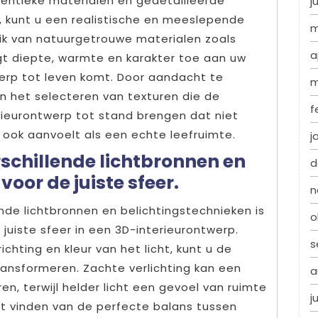
hentieke materialen en gedetailleerde
j
, kunt u een realistische en meeslepende
m
uik van natuurgetrouwe materialen zoals
a
gt diepte, warmte en karakter toe aan uw
werp tot leven komt. Door aandacht te
m
n het selecteren van texturen die de
f
erieurontwerp tot stand brengen dat niet
ar ook aanvoelt als een echte leefruimte.
j
schillende lichtbronnen en
d
oor de juiste sfeer.
n
de lichtbronnen en belichtingstechnieken is
o
juiste sfeer in een 3D-interieurontwerp.
s
ichting en kleur van het licht, kunt u de
ransformeren. Zachte verlichting kan een
a
n, terwijl helder licht een gevoel van ruimte
j
t vinden van de perfecte balans tussen