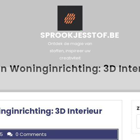
SPROOKJESSTOF.BE
Ontdek de magie van
stoffen, inspireer uw
creativiteit
n Woninginrichting: 3D Inte
Z
ginrichting: 3D Interieur
25
0 Comments