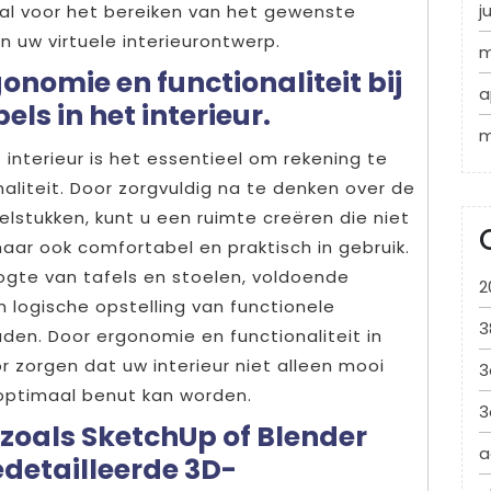
j
iaal voor het bereiken van het gewenste
n uw virtuele interieurontwerp.
m
nomie en functionaliteit bij
a
ls in het interieur.
m
 interieur is het essentieel om rekening te
liteit. Door zorgvuldig na te denken over de
elstukken, kunt u een ruimte creëren die niet
 maar ook comfortabel en praktisch in gebruik.
ogte van tafels en stoelen, voldoende
2
logische opstelling van functionele
3
den. Door ergonomie en functionaliteit in
 zorgen dat uw interieur niet alleen mooi
3
optimaal benut kan worden.
3
zoals SketchUp of Blender
a
detailleerde 3D-