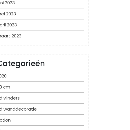
uni 2023
ei 2023
pril 2023
aart 2023
Categorieën
020
8 cm
d vlinders
d wanddecoratie
ction