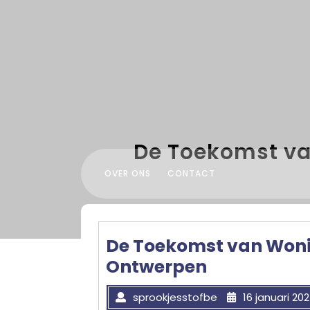
Skip
to
content
De Toekomst va
OVER ONS
CONTACT
De Toekomst van Wonin
Ontwerpen
sprookjesstofbe
16 januari 20