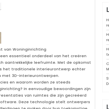
H
r
H
r
H
t van Woninginrichting
t
s een essentieel onderdeel van het creëren
h aantrekkelijke leefruimte. Met de opkomst
C
 het traditionele interieurontwerp echter
M
u met 3D-interieurontwerpen.
S
recies en waarom worden ze steeds
D
ginrichting? In eenvoudige bewoordingen zijn
resentaties van ruimtes die zijn gecreëerd
oftware. Deze technologie stelt ontwerpers
ondleidingen te maken door hun toekomstige