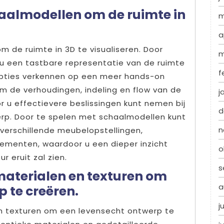
aalmodellen om de ruimte in
m
a
 de ruimte in 3D te visualiseren. Door
m
 u een tastbare representatie van de ruimte
f
opties verkennen op een meer hands-on
m de verhoudingen, indeling en flow van de
j
r u effectievere beslissingen kunt nemen bij
d
erp. Door te spelen met schaalmodellen kunt
n
verschillende meubelopstellingen,
ementen, waardoor u een dieper inzicht
o
r eruit zal zien.
s
 materialen en texturen om
a
 te creëren.
j
 en texturen om een levensecht ontwerp te