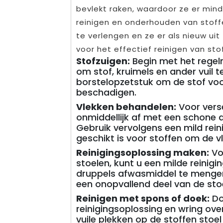
bevlekt raken, waardoor ze er minde
reinigen en onderhouden van stoff
te verlengen en ze er als nieuw uit 
voor het effectief reinigen van sto
Stofzuigen:
Begin met het regel
om stof, kruimels en ander vuil 
borstelopzetstuk om de stof voor
beschadigen.
Vlekken behandelen:
Voor verse
onmiddellijk af met een schone 
Gebruik vervolgens een mild rein
geschikt is voor stoffen om de v
Reinigingsoplossing maken:
Vo
stoelen, kunt u een milde reini
druppels afwasmiddel te mengen
een onopvallend deel van de stoel
Reinigen met spons of doek:
Do
reinigingsoplossing en wring over
vuile plekken op de stoffen stoe