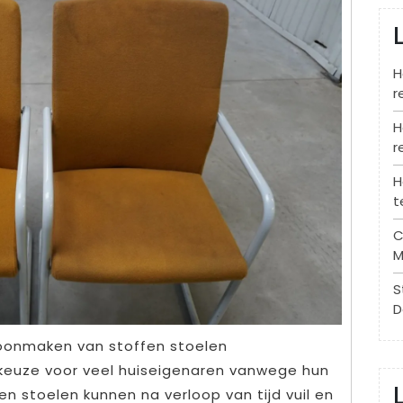
H
r
H
r
H
t
C
M
S
D
choonmaken van stoffen stoelen
e keuze voor veel huiseigenaren vanwege hun
en stoelen kunnen na verloop van tijd vuil en