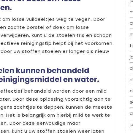
j
gen.
m
 om losse vuildeeltjes weg te vegen. Door
a
en zachte borstel of doek om losse
m
 verwijderen, kunt u de stoelen fris en schoon
ctieve reinigingstip helpt bij het voorkomen
f
rdoor uw stoffen stoelen er langer als nieuw
j
d
oelen kunnen behandeld
einigingsmiddel en water.
n
o
 effectief behandeld worden door een mild
ter. Door deze oplossing voorzichtig aan te
s
olgens zachtjes te deppen, kunnen de meeste
a
. Het is belangrijk om hierbij mild te werk te
gen. Door deze eenvoudige maar
j
en, kunt u uw stoffen stoelen weer laten