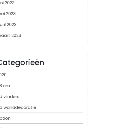
uni 2023
ei 2023
pril 2023
aart 2023
Categorieën
020
8 cm
d vlinders
d wanddecoratie
ction