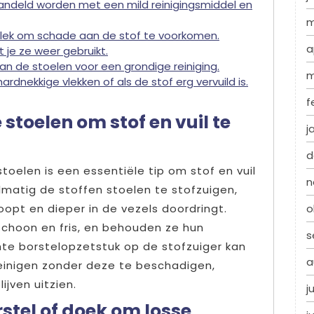
andeld worden met een mild reinigingsmiddel en
m
 plek om schade aan de stof te voorkomen.
a
 je ze weer gebruikt.
van de stoelen voor een grondige reiniging.
m
rdnekkige vlekken of als de stof erg vervuild is.
f
stoelen om stof en vuil te
j
d
toelen is een essentiële tip om stof en vuil
n
elmatig de stoffen stoelen te stofzuigen,
o
oopt en dieper in de vezels doordringt.
 schoon en fris, en behouden ze hun
s
chte borstelopzetstuk op de stofzuiger kan
a
reinigen zonder deze te beschadigen,
ijven uitzien.
j
stel of doek om losse