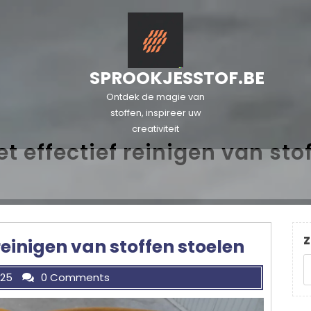
SPROOKJESSTOF.BE
Ontdek de magie van
stoffen, inspireer uw
creativiteit
et effectief reinigen van sto
Z
 reinigen van stoffen stoelen
025
0 Comments