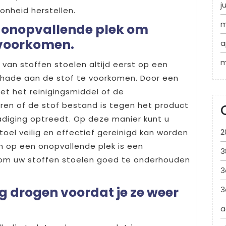
j
onheid herstellen.
m
en onopvallende plek om
 voorkomen.
a
m
n van stoffen stoelen altijd eerst op een
chade aan de stof te voorkomen. Door een
met het reinigingsmiddel of de
leren of de stof bestand is tegen het product
adiging optreedt. Op deze manier kunt u
2
toel veilig en effectief gereinigd kan worden
n op een onopvallende plek is een
3
om uw stoffen stoelen goed te onderhouden
3
ig drogen voordat je ze weer
3
a