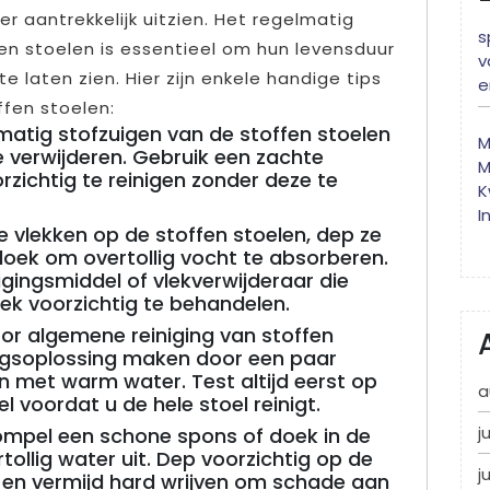
r aantrekkelijk uitzien. Het regelmatig
s
en stoelen is essentieel om hun levensduur
v
te laten zien. Hier zijn enkele handige tips
e
ffen stoelen:
matig stofzuigen van de stoffen stoelen
M
te verwijderen. Gebruik een zachte
M
zichtig te reinigen zonder deze te
K
I
 vlekken op de stoffen stoelen, dep ze
doek om overtollig vocht te absorberen.
igingsmiddel of vlekverwijderaar die
lek voorzichtig te behandelen.
or algemene reiniging van stoffen
gingsoplossing maken door een paar
 met warm water. Test altijd eerst op
a
 voordat u de hele stoel reinigt.
j
mpel een schone spons of doek in de
tollig water uit. Dep voorzichtig op de
j
l en vermijd hard wrijven om schade aan