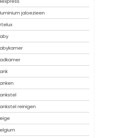
liexpress
luminium jaloezieen
rtelux
aby
abykamer
adkamer
ank
anken
ankstel
ankstel reinigen
eige
elgium