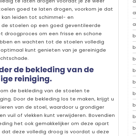
lledig te laten drogen voordat je ze weer
a
stoelen goed te laten drogen, voorkom je dat
a
at kan leiden tot schimmel- en
a
 de stoelen op een goed geventileerde
et droogproces om een frisse en schone
b
ebben en wachten tot de stoelen volledig
b
e optimaal kunt genieten van je gereinigde
ochtschade.
b
jder de bekleding van de
b
ige reiniging.
b
n om de bekleding van de stoelen te
b
ging. Door de bekleding los te maken, krijgt u
b
ieren van de stoel, waardoor u grondiger
n vuil of vlekken kunt verwijderen. Bovendien
b
eding het ook gemakkelijker om deze apart
b
 dat deze volledig droog is voordat u deze