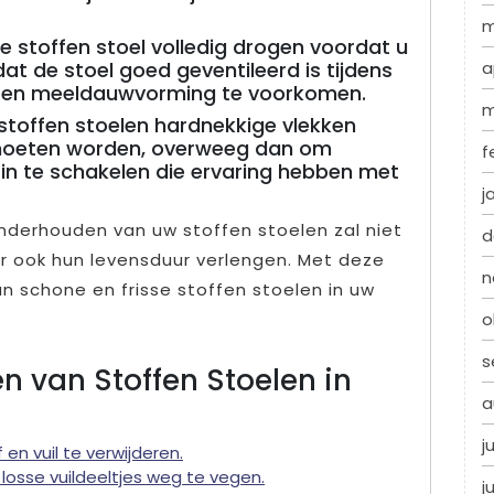
m
e stoffen stoel volledig drogen voordat u
at de stoel goed geventileerd is tijdens
a
 en meeldauwvorming te voorkomen.
m
stoffen stoelen hardnekkige vlekken
 moeten worden, overweeg dan om
f
 in te schakelen die ervaring hebben met
j
derhouden van uw stoffen stoelen zal niet
d
aar ook hun levensduur verlengen. Met deze
n
n schone en frisse stoffen stoelen in uw
o
s
en van Stoffen Stoelen in
a
j
en vuil te verwijderen.
losse vuildeeltjes weg te vegen.
j