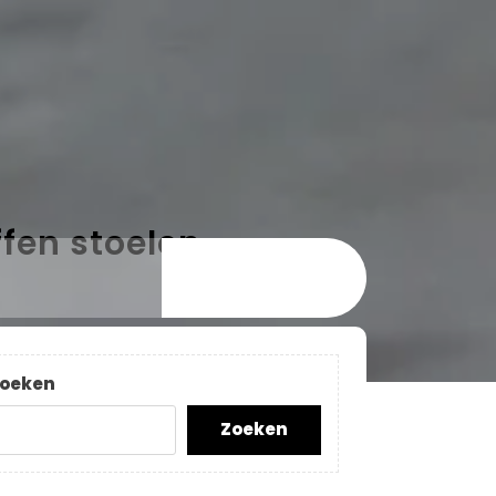
ffen stoelen
oeken
Zoeken