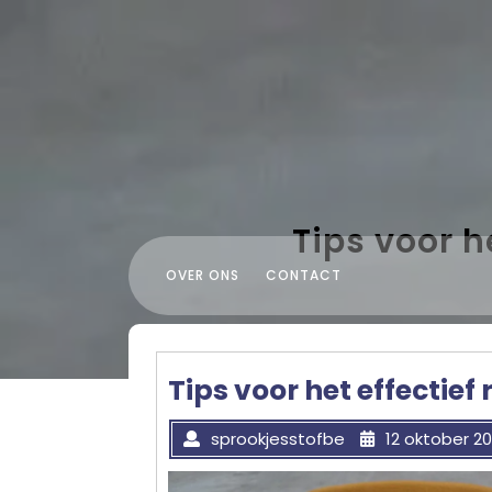
Skip
to
content
Tips voor h
OVER ONS
CONTACT
Tips voor het effectief
sprookjesstofbe
12 oktober 2