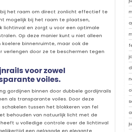
j
bij het raam om direct zonlicht effectief te
m
ht mogelijk bij het raam te plaatsen,
a
jk lichtinval en zorgt u voor een optimale
m
ralen. Op deze manier kunt u niet alleen
koelere binnenruimte, maar ook de
f
er verlengen door ze te beschermen tegen
j
d
nrails voor zowel
sparante voiles.
n
o
g gordijnen binnen door dubbele gordijnrails
nen als transparante voiles. Door deze
s
 schakelen tussen het blokkeren van fel
a
et behouden van natuurlijk licht met de
heeft u volledige controle over de lichtinval
j
tegelijkertijd een gelaagde en elegante