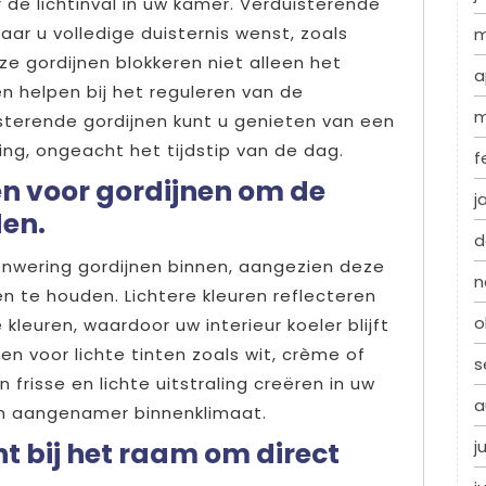
 de lichtinval in uw kamer. Verduisterende
waar u volledige duisternis wenst, zoals
m
e gordijnen blokkeren niet alleen het
a
en helpen bij het reguleren van de
m
sterende gordijnen kunt u genieten van een
ng, ongeacht het tijdstip van de dag.
f
en voor gordijnen om de
j
en.
d
onwering gordijnen binnen, aangezien deze
n
 te houden. Lichtere kleuren reflecteren
o
kleuren, waardoor uw interieur koeler blijft
en voor lichte tinten zoals wit, crème of
s
n frisse en lichte uitstraling creëren in uw
a
en aangenamer binnenklimaat.
t bij het raam om direct
j