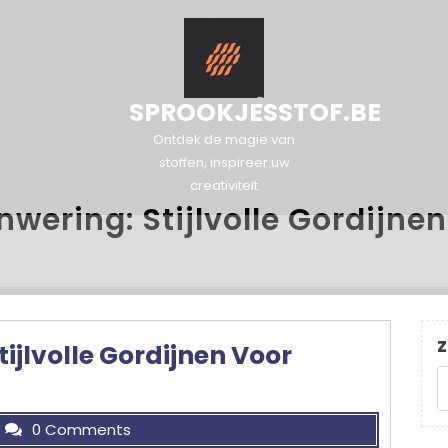
SPROOKJESSTOF.BE
Ontdek de magie van
stoffen, inspireer uw
creativiteit
wering: Stijlvolle Gordijne
Z
ijlvolle Gordijnen Voor
0 Comments