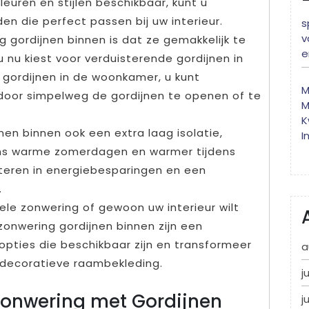
euren en stijlen beschikbaar, kunt u
en die perfect passen bij uw interieur.
s
v
 gordijnen binnen is dat ze gemakkelijk te
e
 u nu kiest voor verduisterende gordijnen in
 gordijnen in de woonkamer, u kunt
M
 door simpelweg de gordijnen te openen of te
M
K
en binnen ook een extra laag isolatie,
I
jdens warme zomerdagen en warmer tijdens
lteren in energiebesparingen en een
.
ele zonwering of gewoon uw interieur wilt
 zonwering gordijnen binnen zijn een
opties die beschikbaar zijn en transformeer
a
 decoratieve raambekleding.
j
e Zonwering met Gordijnen
j