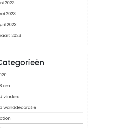
uni 2023
ei 2023
pril 2023
aart 2023
Categorieën
020
8 cm
d vlinders
d wanddecoratie
ction