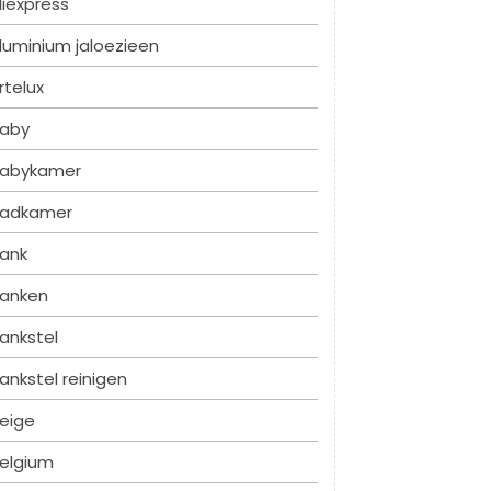
liexpress
luminium jaloezieen
rtelux
aby
abykamer
adkamer
ank
anken
ankstel
ankstel reinigen
eige
elgium