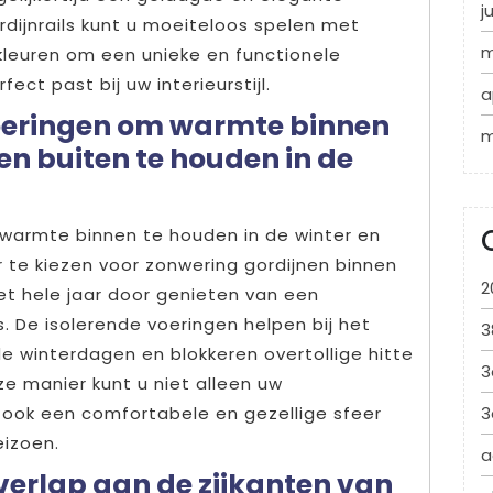
j
rdijnrails kunt u moeiteloos spelen met
m
 kleuren om een unieke en functionele
ect past bij uw interieurstijl.
a
voeringen om warmte binnen
m
 en buiten te houden in de
 warmte binnen te houden in de winter en
 te kiezen voor zonwering gordijnen binnen
2
et hele jaar door genieten van een
 De isolerende voeringen helpen bij het
3
 winterdagen en blokkeren overtollige hitte
3
 manier kunt u niet alleen uw
 ook een comfortabele en gezellige sfeer
3
eizoen.
a
verlap aan de zijkanten van