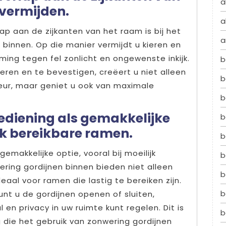
a
 vermijden.
a
ap aan de zijkanten van het raam is bij het
a
 binnen. Op die manier vermijdt u kieren en
ing tegen fel zonlicht en ongewenste inkijk.
b
eren en te bevestigen, creëert u niet alleen
b
erieur, maar geniet u ook van maximale
b
bediening als gemakkelijke
b
ijk bereikbare ramen.
b
gemakkelijke optie, vooral bij moeilijk
b
ering gordijnen binnen bieden niet alleen
b
aal voor ramen die lastig te bereiken zijn.
b
nt u de gordijnen openen of sluiten,
 en privacy in uw ruimte kunt regelen. Dit is
b
die het gebruik van zonwering gordijnen