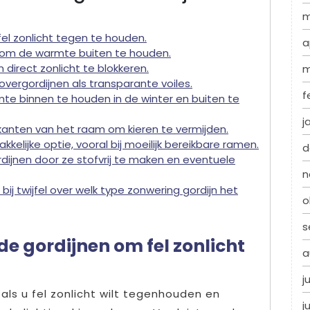
m
fel zonlicht tegen te houden.
a
n om de warmte buiten te houden.
 direct zonlicht te blokkeren.
m
overgordijnen als transparante voiles.
f
te binnen te houden in de winter en buiten te
j
kanten van het raam om kieren te vermijden.
kelijke optie, vooral bij moeilijk bereikbare ramen.
d
ijnen door ze stofvrij te maken en eventuele
n
bij twijfel over welk type zonwering gordijn het
o
s
de gordijnen om fel zonlicht
a
j
als u fel zonlicht wilt tegenhouden en
j