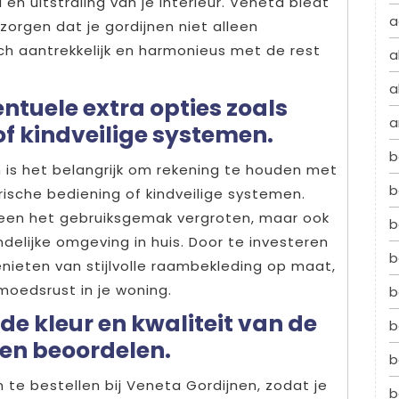
l en uitstraling van je interieur. Veneta biedt
a
zorgen dat je gordijnen niet alleen
sch aantrekkelijk en harmonieus met de rest
a
a
ntuele extra opties zoals
a
of kindveilige systemen.
b
n is het belangrijk om rekening te houden met
b
rische bediening of kindveilige systemen.
lleen het gebruiksgemak vergroten, maar ook
b
ndelijke omgeving in huis. Door te investeren
b
genieten van stijlvolle raambekleding op maat,
oedsrust in je woning.
b
 de kleur en kwaliteit van de
b
nen beoordelen.
b
n te bestellen bij Veneta Gordijnen, zodat je
b