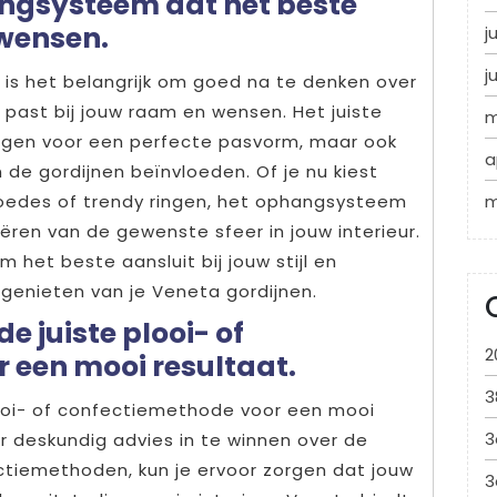
ngsysteem dat het beste
 wensen.
j
j
n is het belangrijk om goed na te denken over
ast bij jouw raam en wensen. Het juiste
m
rgen voor een perfecte pasvorm, maar ook
a
n de gordijnen beïnvloeden. Of je nu kiest
m
 roedes of trendy ringen, het ophangsysteem
eëren van de gewenste sfeer in jouw interieur.
 het beste aansluit bij jouw stijl en
genieten van je Veneta gordijnen.
e juiste plooi- of
2
 een mooi resultaat.
3
looi- of confectiemethode voor een mooi
3
or deskundig advies in te winnen over de
ctiemethoden, kun je ervoor zorgen dat jouw
3