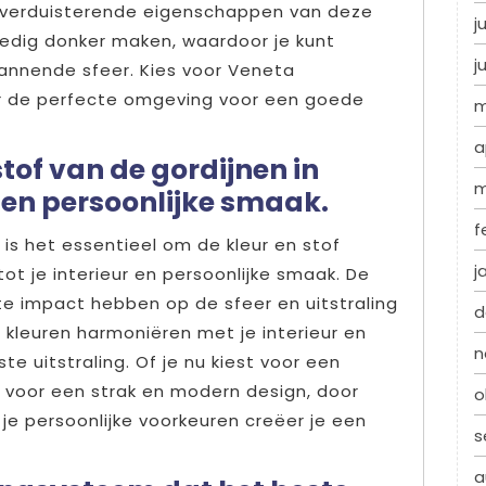
 verduisterende eigenschappen van deze
j
ledig donker maken, waardoor je kunt
j
annende sfeer. Kies voor Veneta
er de perfecte omgeving voor een goede
m
a
tof van de gordijnen in
m
r en persoonlijke smaak.
f
 is het essentieel om de kleur en stof
j
tot je interieur en persoonlijke smaak. De
ote impact hebben op de sfeer en uitstraling
d
 kleuren harmoniëren met je interieur en
n
e uitstraling. Of je nu kiest voor een
st voor een strak en modern design, door
o
je persoonlijke voorkeuren creëer je een
s
a