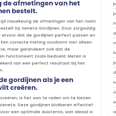
g de afmetingen van het
j
nen bestelt.
j
ltijd nauwkeurig de afmetingen van het raam
m
estelt bij Veneta Gordijnen. Door zorgvuldig
a
e ervoor dat de gordijnen perfect passen en
 Een correcte meting voorkomt niet alleen
m
atie, maar garandeert ook dat de
f
en functioneert zoals bedoeld. Meten is
j
ekerd van een perfect resultaat bij het
n.
d
de gordijnen als je een
n
lt creëren.
o
 creëren, is het aan te raden om te kiezen
s
Veneta. Deze gordijnen blokkeren effectief
a
voor een optimale duisternis, wat ideaal is