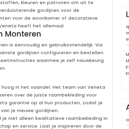
stoffen, kleuren en patronen om uit te
 verduisterende gordijnen voor de
ianten voor de woonkamer of decoratieve
Veneta heeft het allemaal.
s
en Monteren
v
e
en is eenvoudig en gebruiksvriendelijk. Via
enste gordijnen configureren en bestellen.
M
eetinstructies waarmee je zelf nauwkeurig
M
K
en.
I
d hoog in het vaandel. Het team van Veneta
iseren over de juiste raambekleding voor
eta garantie op al hun producten, zodat je
van je nieuwe gordijnen.
je niet alleen kwalitatieve raambekleding in
a
hap en service. Laat je inspireren door de