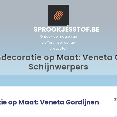
SPROOKJESSTOF.BE
Ontdek de magie van
stoffen, inspireer uw
creativiteit
mdecoratie op Maat: Veneta 
Schijnwerpers
Z
tie op Maat: Veneta Gordijnen