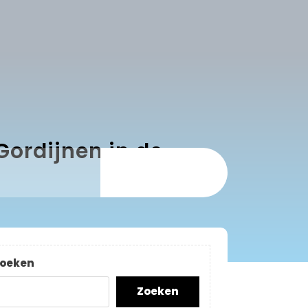
Gordijnen in de
oeken
Zoeken