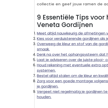
collectie en geef jouw ramen de a
9 Essentiële Tips voor
Veneta Gordijnen
Meet altijd nauwkeurig de afmetingen v
Kies voor verduisterende gordijnen als 
Overweeg de kleur en stof van de gordijn
smaak.
Denk na over het ophangsysteem dat h
Laat je adviseren over de juiste plooi
Houd rekening met eventuele extra optie
systemen.
Bestel altijd stalen om de kleur en kwal
Zorg voor een goede montage volgens d
je gordijnen.
Vergeet niet regelmatig je gordijnen t
houden.