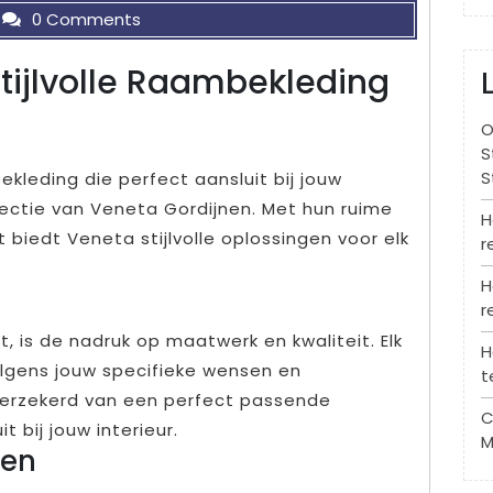
0 Comments
tijlvolle Raambekleding
O
S
S
leding die perfect aansluit bij jouw
lectie van Veneta Gordijnen. Met hun ruime
H
biedt Veneta stijlvolle oplossingen voor elk
r
H
r
 is de nadruk op maatwerk en kwaliteit. Elk
H
lgens jouw specifieke wensen en
t
verzekerd van een perfect passende
C
 bij jouw interieur.
M
len