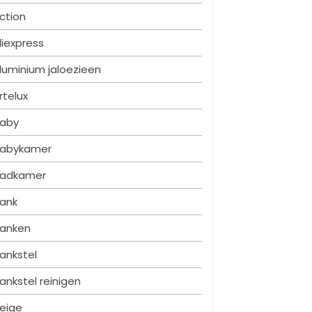
ction
liexpress
luminium jaloezieen
rtelux
aby
abykamer
adkamer
ank
anken
ankstel
ankstel reinigen
eige