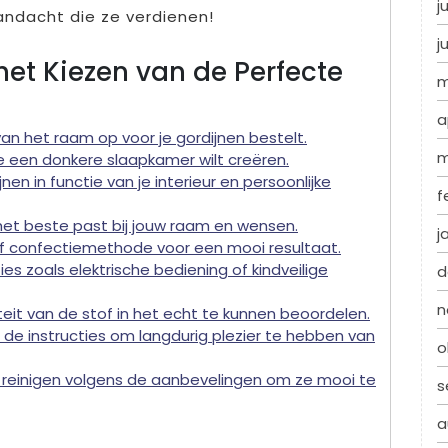
j
andacht die ze verdienen!
j
 het Kiezen van de Perfecte
m
a
an het raam op voor je gordijnen bestelt.
m
je een donkere slaapkamer wilt creëren.
en in functie van je interieur en persoonlijke
f
et beste past bij jouw raam en wensen.
j
- of confectiemethode voor een mooi resultaat.
s zoals elektrische bediening of kindveilige
d
n
iteit van de stof in het echt te kunnen beoordelen.
e instructies om langdurig plezier te hebben van
o
e reinigen volgens de aanbevelingen om ze mooi te
s
a