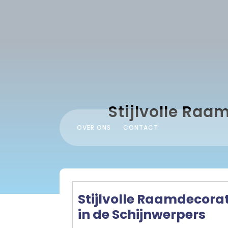
Skip
to
content
Stijlvolle Raa
OVER ONS
CONTACT
Stijlvolle Raamdecora
in de Schijnwerpers