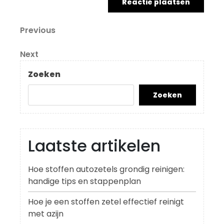
Berichtnavigatie
Previous
Previous
Post
Next
Next
Post
Zoeken
Zoeken
Laatste artikelen
Hoe stoffen autozetels grondig reinigen:
handige tips en stappenplan
Hoe je een stoffen zetel effectief reinigt
met azijn