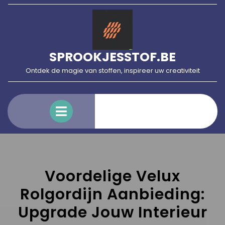
Skip
to
content
SPROOKJESSTOF.BE
Ontdek de magie van stoffen, inspireer uw creativiteit
Open
Menu
Voordelige Velux
Rolgordijn Aanbieding:
Upgrade Jouw Interieur