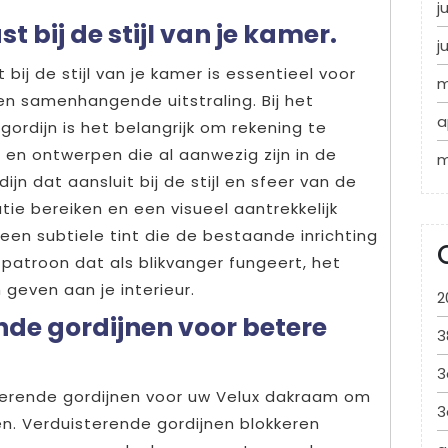
j
t bij de stijl van je kamer.
j
bij de stijl van je kamer is essentieel voor
m
n samenhangende uitstraling. Bij het
a
ordijn is het belangrijk om rekening te
en ontwerpen die al aanwezig zijn in de
m
jn dat aansluit bij de stijl en sfeer van de
tie bereiken en een visueel aantrekkelijk
een subtiele tint die de bestaande inrichting
 patroon dat als blikvanger fungeert, het
h geven aan je interieur.
2
de gordijnen voor betere
3
3
terende gordijnen voor uw Velux dakraam om
3
n. Verduisterende gordijnen blokkeren