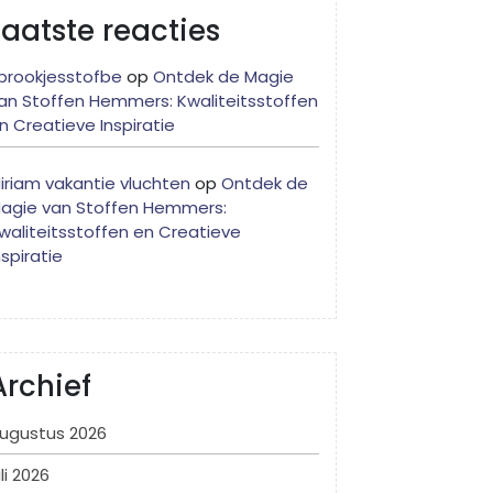
Laatste reacties
prookjesstofbe
op
Ontdek de Magie
an Stoffen Hemmers: Kwaliteitsstoffen
n Creatieve Inspiratie
iriam vakantie vluchten
op
Ontdek de
agie van Stoffen Hemmers:
waliteitsstoffen en Creatieve
nspiratie
Archief
ugustus 2026
uli 2026