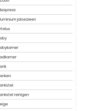
ction
liexpress
luminium jaloezieen
rtelux
aby
abykamer
adkamer
ank
anken
ankstel
ankstel reinigen
eige