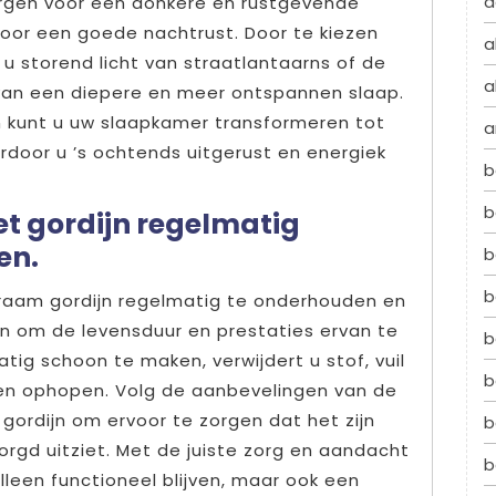
a
zorgen voor een donkere en rustgevende
voor een goede nachtrust. Door te kiezen
a
 u storend licht van straatlantaarns of de
a
an een diepere en meer ontspannen slaap.
n kunt u uw slaapkamer transformeren tot
a
rdoor u ’s ochtends uitgerust en energiek
b
b
et gordijn regelmatig
en.
b
b
kraam gordijn regelmatig te onderhouden en
en om de levensduur en prestaties ervan te
b
tig schoon te maken, verwijdert u stof, vuil
b
nen ophopen. Volg de aanbevelingen van de
 gordijn om ervoor te zorgen dat het zijn
b
zorgd uitziet. Met de juiste zorg en aandacht
b
lleen functioneel blijven, maar ook een