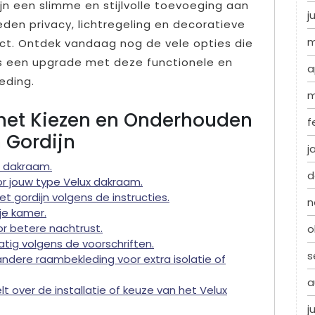
jn een slimme en stijlvolle toevoeging aan
j
eden privacy, lichtregeling en decoratieve
m
ct. Ontdek vandaag nog de vele opties die
rs een upgrade met deze functionele en
a
eding.
m
r het Kiezen en Onderhouden
f
 Gordijn
j
ux dakraam.
d
oor jouw type Velux dakraam.
 gordijn volgens de instructies.
n
 je kamer.
r betere nachtrust.
o
tig volgens de voorschriften.
s
ndere raambekleding voor extra isolatie of
a
lt over de installatie of keuze van het Velux
j