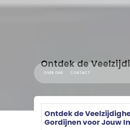
Skip
to
content
Ontdek de Veelzij
OVER ONS
CONTACT
Ontdek de Veelzijdigh
Gordijnen voor Jouw In