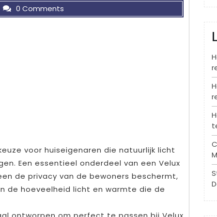
0 Comments
H
r
H
r
H
t
C
euze voor huiseigenaren die natuurlijk licht
M
engen. Een essentieel onderdeel van een Velux
S
lleen de privacy van de bewoners beschermt,
D
an de hoeveelheid licht en warmte die de
aal ontworpen om perfect te passen bij Velux