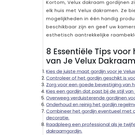
Kortom, Velux dakraam gordijnen zi
elk huis met Velux dakramen. Ze bi
mogelijkheden in één handig produ
beschikbaar zijn en geef uw kame
esthetisch aantrekkelijke raambekl
8 Essentiële Tips voo
van Je Velux Dakraam
Kies de juiste maat gordijn voor je Vel
Controleer of het gordijn geschikt is v
Zorg voor een goede bevestiging van het
Kies een gordijn dat past bij de stijl van
Overweeg verduisterende gordijnen voo
Onderhoud en reinig het gordijn regelma
Combineer het gordijn eventueel met a
decoratie.
Raadpleeg een professional als je twijfe
dakraamgordijn.