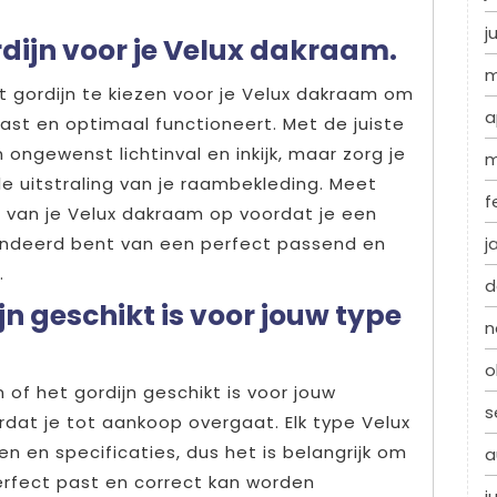
j
rdijn voor je Velux dakraam.
m
t gordijn te kiezen voor je Velux dakraam om
a
ast en optimaal functioneert. Met de juiste
 ongewenst lichtinval en inkijk, maar zorg je
m
e uitstraling van je raambekleding. Meet
f
van je Velux dakraam op voordat je een
andeerd bent van een perfect passend en
j
.
d
jn geschikt is voor jouw type
n
o
 of het gordijn geschikt is voor jouw
s
dat je tot aankoop overgaat. Elk type Velux
n en specificaties, dus het is belangrijk om
a
erfect past en correct kan worden
j