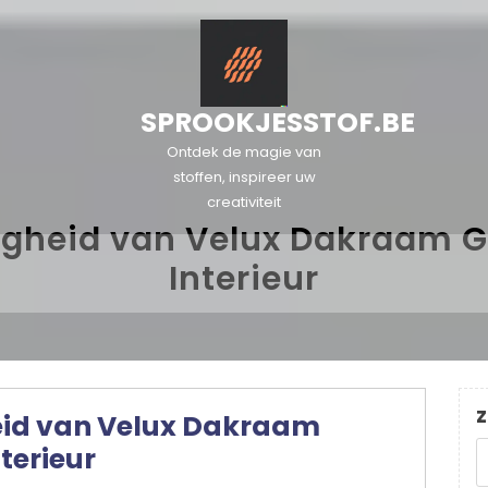
SPROOKJESSTOF.BE
Ontdek de magie van
stoffen, inspireer uw
creativiteit
digheid van Velux Dakraam G
Interieur
Z
eid van Velux Dakraam
terieur