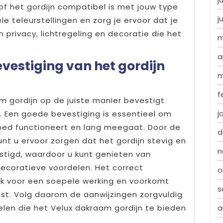
 of het gordijn compatibel is met jouw type
j
e teleurstellingen en zorg je ervoor dat je
 privacy, lichtregeling en decoratie die het
m
a
vestiging van het gordijn
m
f
m gordijn op de juiste manier bevestigt
j
s. Een goede bevestiging is essentieel om
goed functioneert en lang meegaat. Door de
d
unt u ervoor zorgen dat het gordijn stevig en
n
stigd, waardoor u kunt genieten van
 decoratieve voordelen. Het correct
o
ook voor een soepele werking en voorkomt
s
st. Volg daarom de aanwijzingen zorgvuldig
elen die het Velux dakraam gordijn te bieden
a