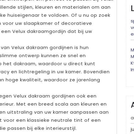
hillende stijlen, kleuren en materialen om aan
ke huiseigenaar te voldoen. Of u nu op zoek
s
n voor uw slaapkamer of decoratieve
v
 een Velux dakraamgordijn dat bij uw
e
 van Velux dakraam gordijnen is hun
M
t slimme ontwerp kunnen ze snel en
M
K
 het dakraam, waardoor u direct kunt
I
acy en lichtregeling in uw kamer. Bovendien
an hoge kwaliteit, waardoor ze jarenlang
oegen Velux dakraam gordijnen ook een
erieur. Met een breed scala aan kleuren en
 en uitstraling van uw kamer aanpassen aan
a
t voor een klassieke neutrale tint of een
e passen bij elke interieurstijl.
j