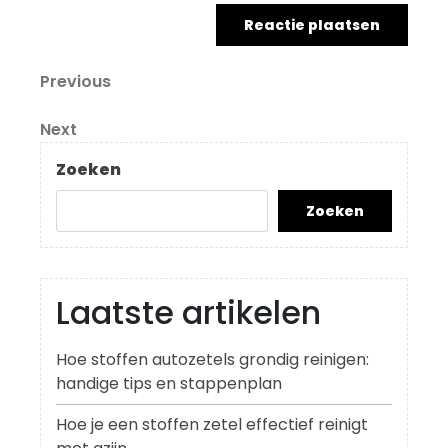
Berichtnavigatie
Previous
Previous
Post
Next
Next
Post
Zoeken
Zoeken
Laatste artikelen
Hoe stoffen autozetels grondig reinigen:
handige tips en stappenplan
Hoe je een stoffen zetel effectief reinigt