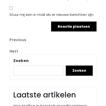
Stuur mij een e-mail als er nieuwe berichten zijn.
Berichtnavigatie
Previous
Previous
Post
Next
Next
Post
Zoeken
Zoeken
Laatste artikelen
Hoe stoffen autozetels grondig reinigen: