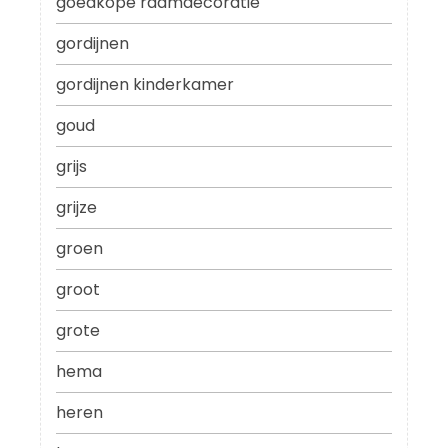
goedkope raamdecoratie
gordijnen
gordijnen kinderkamer
goud
grijs
grijze
groen
groot
grote
hema
heren