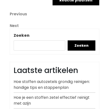
Berichtnavigatie
Previous
Previous
Post
Next
Next
Post
Zoeken
Zoeken
Laatste artikelen
Hoe stoffen autozetels grondig reinigen:
handige tips en stappenplan
Hoe je een stoffen zetel effectief reinigt
met azijn