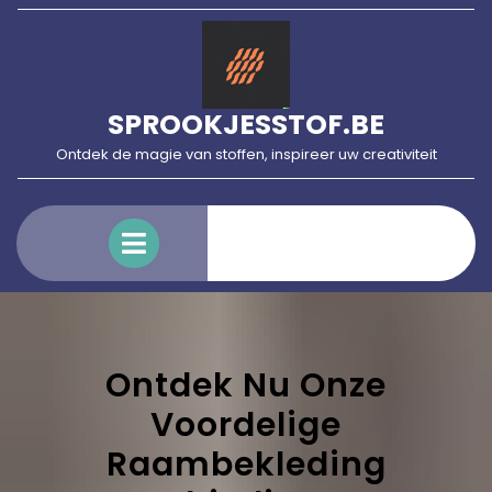
Skip
to
content
SPROOKJESSTOF.BE
Ontdek de magie van stoffen, inspireer uw creativiteit
Open
Menu
Ontdek Nu Onze
Voordelige
Raambekleding