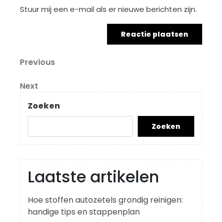
Stuur mij een e-mail als er nieuwe berichten zijn.
Berichtnavigatie
Previous
Previous
Post
Next
Next
Post
Zoeken
Zoeken
Laatste artikelen
Hoe stoffen autozetels grondig reinigen:
handige tips en stappenplan